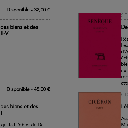
Disponible
-
32,00 €
S
des biens et des
Des
II-V
Rés
l'e
d'A
éch
bie
nul
rec
att
Disponible
-
45,00 €
CI
des biens et des
Lél
II
Ass
qui fait l'objet du De
Muc