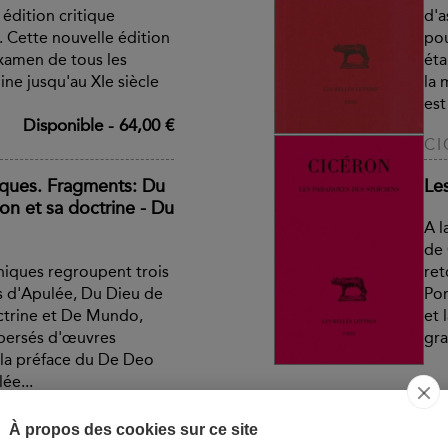
 édition critique
d'a
. Cette nouvelle édition
pou
'examen de tous les
éta
ine jusqu'au XIe siècle
la 
est
Disponible
-
64,00 €
CI
ques. Fragments: Du
Le
on et sa doctrine - Du
A l
de 
hiques regroupent trois
ret
s d'Apulée, Du Dieu de
Pom
octrine et De Mundo,
et 
spersés d'œuvres
gra
la préface du De Deo
lée...
Disponible
-
64,00 €
CI
À propos des cookies sur ce site