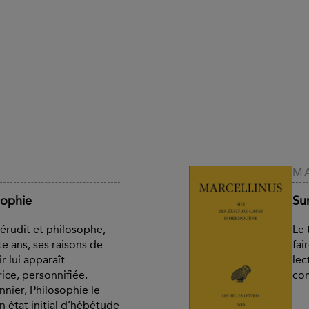
MA
sophie
Su
érudit et philosophe,
Le 
te ans, ses raisons de
fai
r lui apparaît
lec
ice, personnifiée.
com
nnier, Philosophie le
 état initial d’hébétude