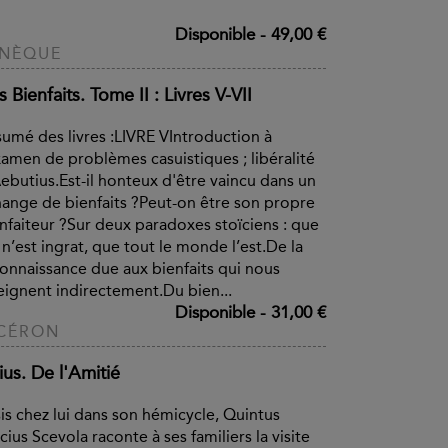
Disponible
-
49,00 €
ÉNÈQUE
 Bienfaits. Tome II : Livres V-VII
umé des livres :LIVRE VIntroduction à
xamen de problèmes casuistiques ; libéralité
ebutius.Est-il honteux d'être vaincu dans un
ange de bienfaits ?Peut-on être son propre
nfaiteur ?Sur deux paradoxes stoïciens : que
 n’est ingrat, que tout le monde l’est.De la
onnaissance due aux bienfaits qui nous
eignent indirectement.Du bien...
Disponible
-
31,00 €
CÉRON
ius. De l'Amitié
is chez lui dans son hémicycle, Quintus
ius Scevola raconte à ses familiers la visite