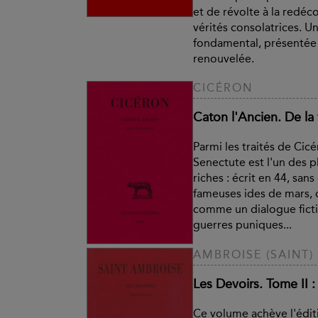
et de révolte à la redéc
vérités consolatrices. U
fondamental, présentée
renouvelée.
CICÉRON
Caton l'Ancien. De la 
Parmi les traités de Cic
Senectute est l'un des p
riches : écrit en 44, san
fameuses ides de mars, 
comme un dialogue ficti
guerres puniques...
AMBROISE (SAINT)
Les Devoirs. Tome II : L
Ce volume achève l'éditi