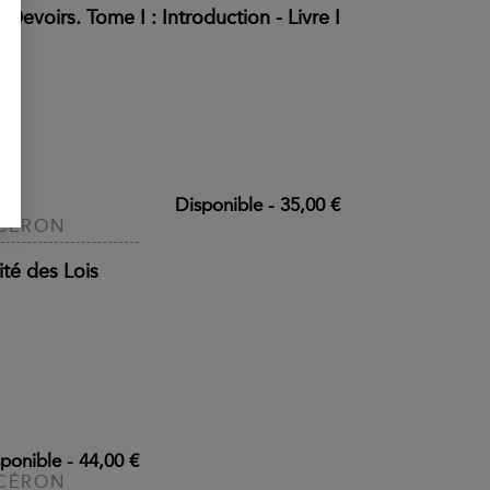
 Devoirs. Tome I : Introduction - Livre I
Disponible
-
35,00 €
CÉRON
ité des Lois
ponible
-
44,00 €
CÉRON