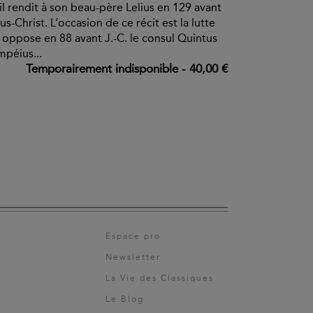
il rendit à son beau-père Lelius en 129 avant
us-Christ. L’occasion de ce récit est la lutte
 oppose en 88 avant J.-C. le consul Quintus
péius...
Temporairement indisponible
-
40,00 €
Espace pro
Newsletter
La Vie des Classiques
Le Blog