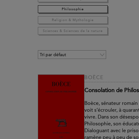
Philosophie
Religion & Mythologie
Sciences & Sciences de la nature
BOÈCE
Consolation de Philo
Boèce, sénateur romain 
voit s’écrouler, à quaran
vivre. Dans son désespoi
Philosophie, son éducatr
Dialoguant avec le priso
ramène peu à peu de son