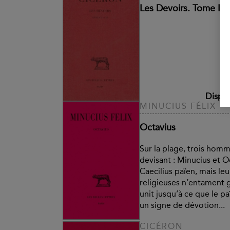
Les Devoirs. Tome II : L
Dispon
MINUCIUS FÉLIX
Octavius
Sur la plage, trois hom
devisant : Minucius et O
Caecilius païen, mais le
religieuses n’entament g
unit jusqu’à ce que le p
un signe de dévotion...
CICÉRON