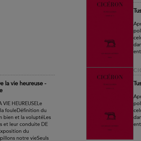
Tus
Apr
pol
cel
dan
ent
CI
e la vie heureuse -
Tus
ie
Apr
LA VIE HEUREUSELe
pol
la fouleDéfinition du
cel
n bien et la voluptéLes
dan
s et leur conduite DE
ent
xposition du
illons notre vieSeuls