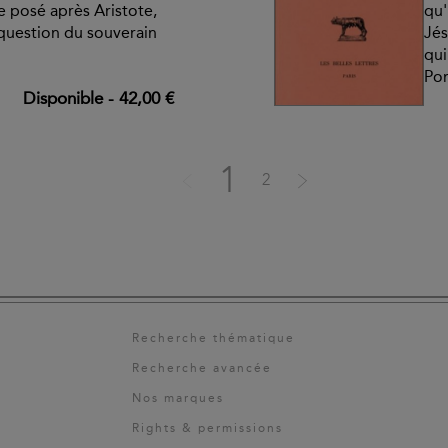
uve posé après Aristote,
qu'
 question du souverain
Jés
qui
Pom
Disponible
-
42,00 €
1
2
Recherche thématique
Recherche avancée
Nos marques
Rights & permissions