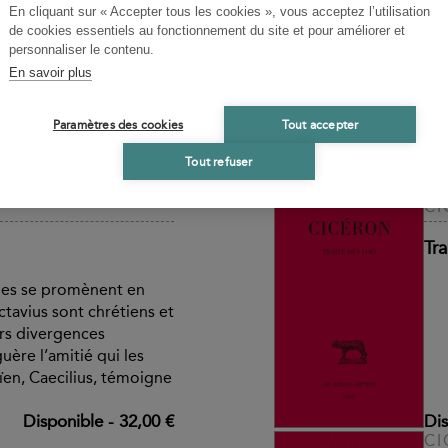
En cliquant sur « Accepter tous les cookies », vous acceptez l’utilisation
ivres II et III
Les
de cookies essentiels au fonctionnement du site et pour améliorer et
personnaliser le contenu.
En savoir plus
Paramètres des cookies
Tout accepter
Tout refuser
ible
-
35,00 €
CI
Tra
mes se promènent en
ctavius sont chrétiens et
urs divergences
uère l’amitié qui les
aïen, Caecilius, témoigne
Disponible
-
32,00 €
Dis
CI