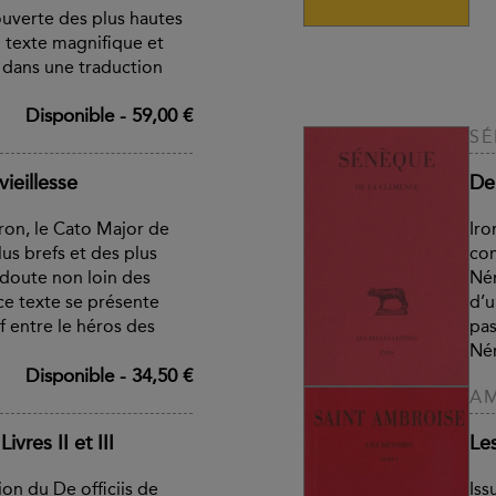
ouverte des plus hautes
n texte magnifique et
 dans une traduction
Disponible
-
59,00 €
S
vieillesse
De
éron, le Cato Major de
Iro
lus brefs et des plus
com
s doute non loin des
Nér
ce texte se présente
d’u
f entre le héros des
pas
Nér
Disponible
-
34,50 €
AM
ivres II et III
Les
on du De officiis de
Iss