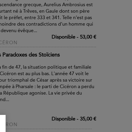
scendance grecque, Aurelius Ambrosius est
rtant né à Trêves, en Gaule dont son père
it le préfet, entre 333 et 341. Telle n’est pas
moindre des contradictions d’un homme qui
 devenu évêque...
Disponible
-
53,00 €
CÉRON
s Paradoxes des Stoïciens
a fin de 47, la situation politique et familiale
Cicéron est au plus bas. L'année 47 voit le
our triomphal de César après sa victoire sur
pée à Pharsale : le parti de Cicéron a perdu
la République agonise. La vie privée du
nd...
Disponible
-
35,00 €
CÉRON