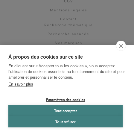
CGV
Mentions légales
Contact
Recherche thématique
Recherche avancée
Nos marques
Rights & permissions
À propos des cookies sur ce site
Espace pro
En cliquant sur « Accepter tous les cookies », vous acceptez
Newsletter
l’utilisation de cookies essentiels au fonctionnement du site et pour
La Vie des Classiques
améliorer et personnaliser le contenu.
En savoir plus
Le Blog
Paramètres des cookies
Tout accepter
Tout refuser