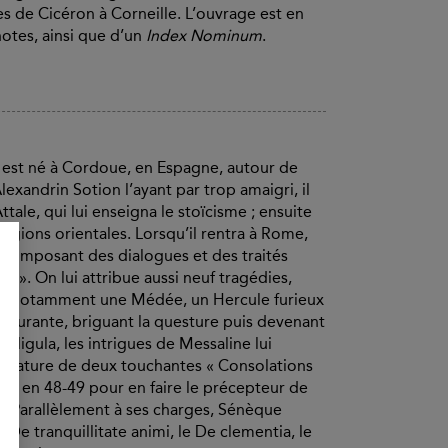
res de Cicéron à Corneille. L’ouvrage est en
notes, ainsi que d’un
Index Nominum
.
a est né à Cordoue, en Espagne, autour de
lexandrin Sotion l’ayant par trop amaigri, il
ale, qui lui enseigna le stoïcisme ; ensuite
ligions orientales. Lorsqu’il rentra à Rome,
n composant des dialogues et des traités
 ». On lui attribue aussi neuf tragédies,
c : notamment une Médée, un Hercule furieux
lgurante, briguant la questure puis devenant
aligula, les intrigues de Messaline lui
ittérature de deux touchantes « Consolations
eler en 48-49 pour en faire le précepteur de
re. Parallèlement à ses charges, Sénèque
 De tranquillitate animi, le De clementia, le