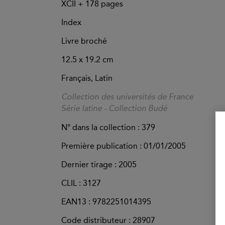
XCII +
178
pages
Index
Livre broché
12.5 x 19.2 cm
Français, Latin
Collection des universités de France
Série latine - Collection Budé
N° dans la collection : 379
Première publication : 01/01/2005
Dernier tirage :
2005
CLIL : 3127
EAN13 :
9782251014395
Code distributeur : 28907