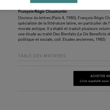
De vita beata, le De beneficiis et le De constantia sa
François-Régis Chaumartin
Docteur ès-lettres (Paris 4, 1980), François-Régis Ch
spécialiste de la littérature latine, en particulier d
morale antique. Il a établi et traduit plusieurs vol
une étude au traité Des Bienfaits (Le De Beneficiis 
politique et sociale, coll. Etudes anciennes, 1985)
TABLE DES MATIÈRES
ACHETER
40
Livre expédié sous