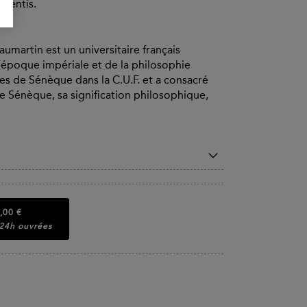
pientis.
aumartin est un universitaire français
e l’époque impériale et de la philosophie
umes de Sénèque dans la C.U.F. et a consacré
de Sénèque, sa signification philosophique,
,00 €
 24h ouvrées