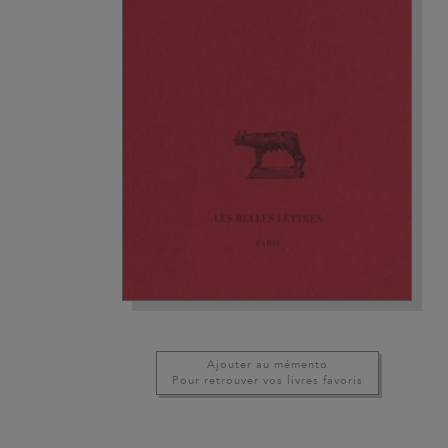
Ajouter au mémento
Pour retrouver vos livres favoris