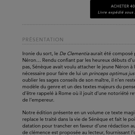
ACHETER
40
Livre expédié sous
PRÉSENTATION
Ironie du sort, le
De Clementia
aurait été composé p
Néron… Rendu confiant par les heureux débuts d’u
pas, Sénèque avait voulu attacher le jeune Néron à 
nécessaire pour faire de lui un
princeps optimus jus
oublier les sages conseils de son maître, il n’en re
modèle du genre et un des textes majeurs du penseu
d’être rappelé à Rome où il jouit d’une notoriété 
de l’empereur.
Notre édition présente en un volume ce texte magis
replace le traité dans la vie de Sénèque et fait le po
datation pour trancher en faveur d’une rédaction a
de clémence est proposée au lecteur, fournissant l’