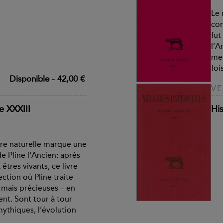
Le 
con
fu
l’A
mei
fois
Disponible
-
42,00 €
VE
re XXXIII
His
oire naturelle marque une
e Pline l'Ancien: après
êtres vivants, ce livre
ction où Pline traite
 mais précieuses – en
gent. Sont tour à tour
ythiques, l’évolution