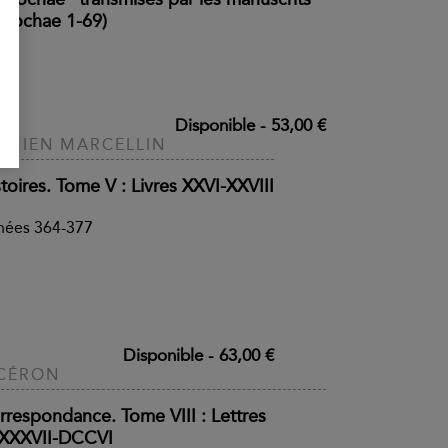
eriochae 1-69)
Disponible
-
53,00 €
MIEN MARCELLIN
toires. Tome V : Livres XXVI-XXVIII
nées 364-377
Disponible
-
63,00 €
CÉRON
rrespondance. Tome VIII : Lettres
XXXVII-DCCVI