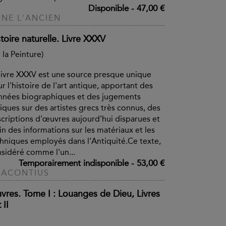
Disponible
-
47,00 €
INE L'ANCIEN
toire naturelle. Livre XXXV
 la Peinture)
livre XXXV est une source presque unique
r l'histoire de l'art antique, apportant des
nées biographiques et des jugements
tiques sur des artistes grecs très connus, des
criptions d'œuvres aujourd'hui disparues et
in des informations sur les matériaux et les
hniques employés dans l'Antiquité.Ce texte,
sidéré comme l'un...
Temporairement indisponible
-
53,00 €
RACONTIUS
vres. Tome I : Louanges de Dieu, Livres
 II