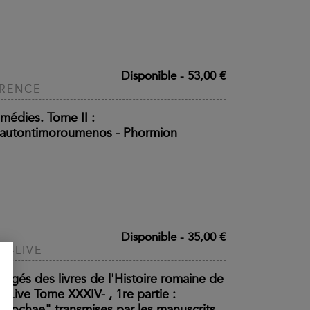
Disponible
-
53,00 €
RENCE
médies. Tome II :
autontimoroumenos - Phormion
Disponible
-
35,00 €
TE-LIVE
régés des livres de l'Histoire romaine de
e-Live Tome XXXIV- , 1re partie :
eriochae" transmises par les manuscrits