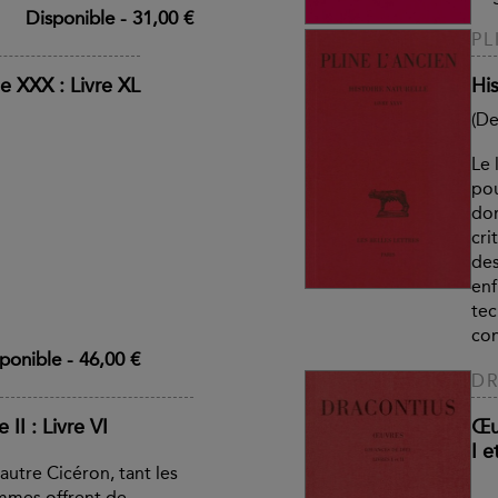
Disponible
-
31,00 €
PL
e XXX : Livre XL
His
(De
Le 
pou
don
cri
des
enf
tec
con
ponible
-
46,00 €
D
II : Livre VI
Œu
I et
autre Cicéron, tant les
mmes offrent de