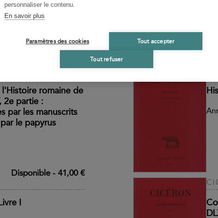
personnaliser le contenu.
d’abord pendant deux
(P
En savoir plus
s Romains lors de la
tée à Varron dont Silius
 assurance.
Paramètres des cookies
Tout accepter
Tout refuser
Disponible
-
53,00 €
AM
 l'Histoire romaine de
His
 2e partie :
An
s par les manuscrits
 par le papyrus
Disponible
-
41,00 €
CI
ivre I
Co
DL