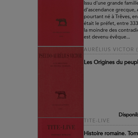
Issu d'une grande famill
d'ascendance grecque, 
pourtant né à Trêves, e
était le préfet, entre 333
la moindre des contrad
est devenu évêque...
AURÉLIUS VICTOR 
Les Origines du peup
Disponi
TITE-LIVE
Histoire romaine. Tom