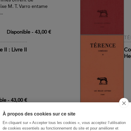
olixe M. T. Varro entame
..
Disponible
-
43,00 €
TÉ
II : Livre II
Co
He
ble
-
43,00 €
TI
À propos des cookies sur ce site
e III : Livres IX-XIII
Ab
En cliquant sur « Accepter tous les cookies », vous acceptez l’utilisation
Tit
de cookies essentiels au fonctionnement du site et pour améliorer et
unica
, allant des chants
"P