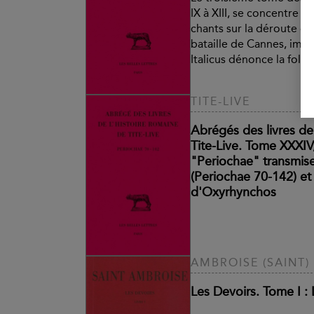
IX à XIII, se concentre 
chants sur la déroute de
bataille de Cannes, impu
Italicus dénonce la folle
TITE-LIVE
Abrégés des livres de
Tite-Live. Tome XXXIV,
"Periochae" transmise
(Periochae 70-142) et
d'Oxyrhynchos
AMBROISE (SAINT)
Les Devoirs. Tome I : L