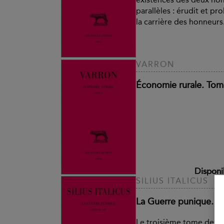
parallèles : érudit et pr
la carrière des honneurs.
VARRON
Économie rurale. Tome 
Disponi
SILIUS ITALICUS
La Guerre punique. Tom
Le troisième tome des
P