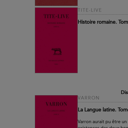
TITE-LIVE
Histoire romaine. Tom
Dis
VARRON
La Langue latine. Tome 
Varron aurait pu être un 
existences des deux ho