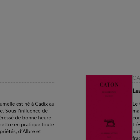
C
Le
melle est né à Cadix au
Le 
e. Sous l'influence de
mal
intéressé de bonne heure
con
 mettre en pratique toute
trè
priétés, d’Albre et
no
fra