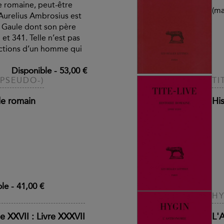
e romaine, peut-être
(ma
Aurelius Ambrosius est
n Gaule dont son père
 et 341. Telle n’est pas
ictions d’un homme qui
Disponible
-
53,00 €
(PSEUDO-)
TI
le romain
Hi
ble
-
41,00 €
HY
e XXVII : Livre XXXVII
L'