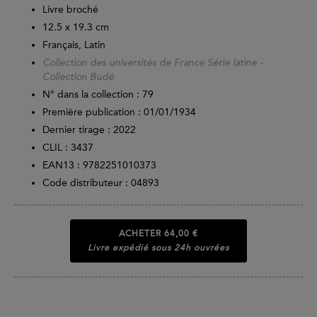
Livre broché
12.5 x 19.3 cm
Français, Latin
Collection des universités de France Série latine -
Collection Budé
N° dans la collection : 79
Première publication : 01/01/1934
Dernier tirage :
2022
CLIL : 3437
EAN13 :
9782251010373
Code distributeur : 04893
ACHETER
64,00 €
Livre expédié sous 24h ouvrées