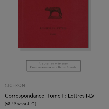
Ajouter au mémento
Pour retrouver vos livres favoris
CICÉRON
Correspondance. Tome I : Lettres I-LV
(68-59 avant J.-C.)