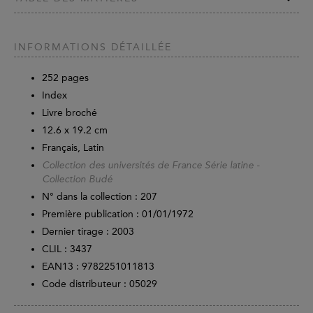
INFORMATIONS DÉTAILLÉE
252
pages
Index
Livre broché
12.6 x 19.2 cm
Français, Latin
Collection des universités de France Série latine -
Collection Budé
N° dans la collection : 207
Première publication : 01/01/1972
Dernier tirage :
2003
CLIL : 3437
EAN13 :
9782251011813
Code distributeur : 05029