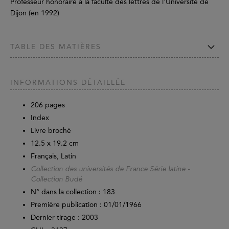
Professeur honoraire à la faculté des lettres de l'Université de
Dijon (en 1992)
TABLE DES MATIÈRES
INFORMATIONS DÉTAILLÉE
206
pages
Index
Livre broché
12.5 x 19.2 cm
Français, Latin
Collection des universités de France Série latine -
Collection Budé
N° dans la collection : 183
Première publication : 01/01/1966
Dernier tirage :
2003