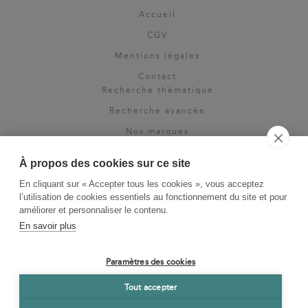
Accueil
CGV
Mentions légales
Contact
Recherche thématique
Recherche avancée
Nos marques
Rights & permissions
À propos des cookies sur ce site
Espace pro
En cliquant sur « Accepter tous les cookies », vous acceptez
Newsletter
l’utilisation de cookies essentiels au fonctionnement du site et pour
La Vie des Classiques
améliorer et personnaliser le contenu.
En savoir plus
Le Blog
Paramètres des cookies
Tout accepter