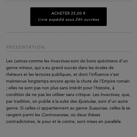
ACHETER
25,00 €
Livre expédié sous 24h ouvrées
PRÉSENTATION
Les
Lettres
comme les
lnvectives
sont de bons spécimens d'un
genre mineur, qui a eu grand succès dans les écoles de
rhéteurs et les lectures publiques, et dont l'influence s'est
maintenue longtemps encore après la chute de l'Empire romain
; elles ne sont pas non plus sans intérêt pour l'histoire, à
condition de ne pas les utiliser sans critique. Les
lnvectives
, que,
par tradition, on publie à la suite des
Epistulae
, sont d'un autre
genre. Si celles-ci appartiennent au genre
Suasoriae
, celles-là se
rangent parmi les
Controversiae
, où deux thèses
contradictoires, le pour et le contre, sont mises en parallèle.