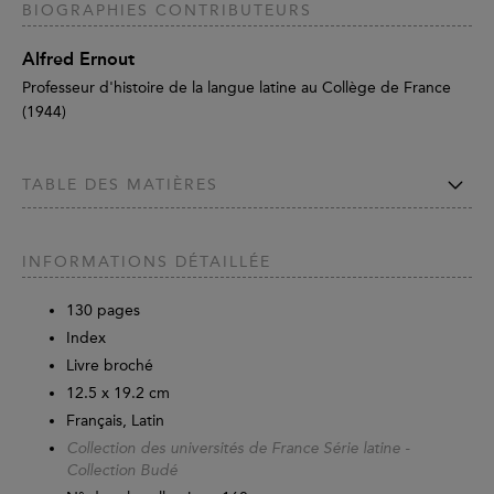
BIOGRAPHIES CONTRIBUTEURS
Alfred Ernout
Professeur d'histoire de la langue latine au Collège de France
(1944)
TABLE DES MATIÈRES
INFORMATIONS DÉTAILLÉE
130
pages
Index
Livre broché
12.5 x 19.2 cm
Français, Latin
Collection des universités de France Série latine -
Collection Budé