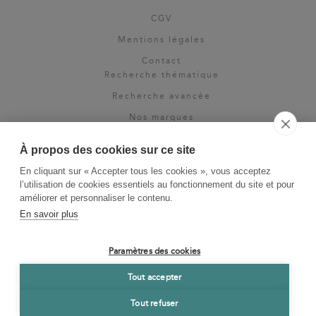
CGV
Mentions légales
Contact
Recherche thématique
Recherche avancée
Nos marques
Rights & permissions
À propos des cookies sur ce site
Espace pro
En cliquant sur « Accepter tous les cookies », vous acceptez
Newsletter
l’utilisation de cookies essentiels au fonctionnement du site et pour
La Vie des Classiques
améliorer et personnaliser le contenu.
En savoir plus
Le Blog
Paramètres des cookies
Tout accepter
Tout refuser