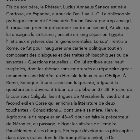
Fils de son père, le Rhéteur, Lucius Annaeus Seneca est né à
Cordoue, en Espagne, autour de l’an 1 av. J.-C. La philosophie
pythagoricienne de l’Alexandrin Sotion l’ayant par trop amaigri,
il troqua son premier précepteur contre un second, Attale, qui
lui enseigna le stoïcisme ; ensuite un long séjour en Égypte
l’initia aux mystères des religions orientales. Lorsqu’il rentra à
Rome, ce fut pour inaugurer une carrière politique tout en
composant des dialogues et des traités philosophiques ou de
savantes « Questions naturelles ». On lui attribue aussi neuf
tragédies, dont les thèmes sont empruntés au répertoire grec :
notamment une Médée, un Hercule furieux et un OEdipe. À
Rome, Sénèque fit une ascension fulgurante, briguant la
questure puis devenant tribun de la plèbe en 37-38. Proche de
la cour sous Caligula, les intrigues de Messaline lui vaudront un
fécond exil en Corse qui enrichira la littérature de deux
touchantes « Consolations », dont une à sa mère, Helvie.
Agrippine le fit rappeler en 48-49 pour en faire le précepteur
de Néron et, au passage, diriger les affaires de l’empire.
Parallèlement à ses charges, Sénèque développa sa philosophie
dans divers traités dont le De tranquillitate animi, le De