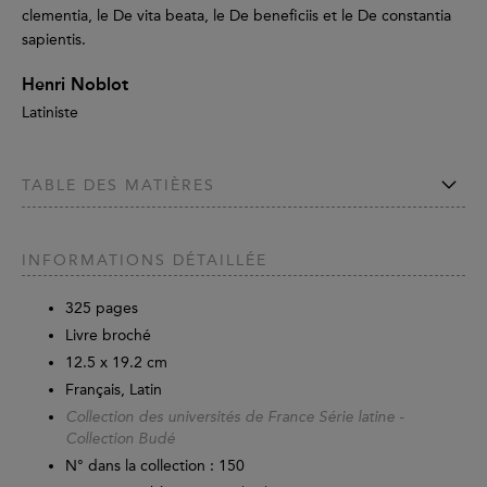
clementia, le De vita beata, le De beneficiis et le De constantia
sapientis.
Henri Noblot
Latiniste
TABLE DES MATIÈRES
INFORMATIONS DÉTAILLÉE
325
pages
Livre broché
12.5 x 19.2 cm
Français, Latin
Collection des universités de France Série latine -
Collection Budé
N° dans la collection : 150