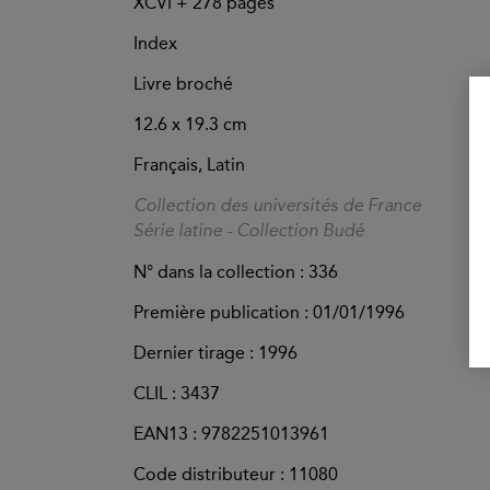
XCVI +
278
pages
Index
Livre broché
12.6 x 19.3 cm
Français, Latin
Collection des universités de France
Série latine - Collection Budé
N° dans la collection : 336
Première publication : 01/01/1996
Dernier tirage :
1996
CLIL : 3437
EAN13 :
9782251013961
Code distributeur : 11080