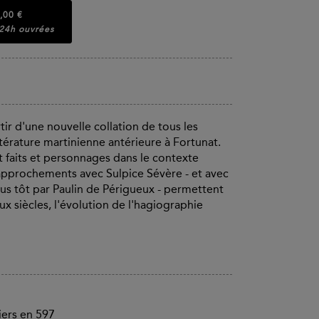
,00 €
 24h ouvrées
tir d'une nouvelle collation de tous les
térature martinienne anté­rieure à Fortunat.
 faits et personnages dans le contexte
rap­prochements avec Sulpice Sévère - et avec
s tôt par Paulin de Périgueux - permettent
eux siècles, l'évolution de l'hagiographie
iers en 597