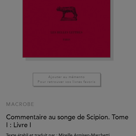
Ajouter au mémento
Pour retrouver vos livres favoris
MACROBE
Commentaire au songe de Scipion. Tome
I : Livre I
Texte établi et traduit par : Mireille Armisen-Marchetti