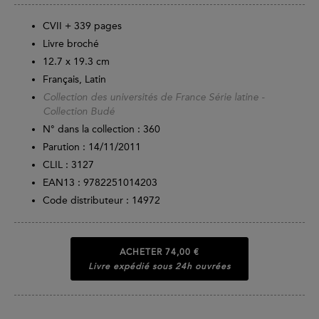
CVII +
339
pages
Livre broché
12.7 x 19.3 cm
Français, Latin
Collection des universités de France Série latine -
Collection Budé
N° dans la collection : 360
Parution :
14/11/2011
CLIL : 3127
EAN13 :
9782251014203
Code distributeur : 14972
ACHETER
74,00 €
Livre expédié sous 24h ouvrées