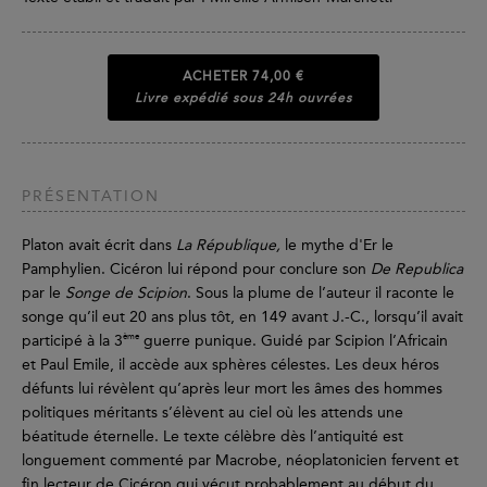
ACHETER
74,00 €
Livre expédié sous 24h ouvrées
PRÉSENTATION
Platon avait écrit dans
La République,
le mythe d'Er le
Pamphylien. Cicéron lui répond pour conclure son
De Republica
par le
Songe de Scipion
. Sous la plume de l’auteur il raconte le
songe qu’il eut 20 ans plus tôt, en 149 avant J.-C., lorsqu’il avait
ème
participé à la 3
guerre punique. Guidé par Scipion l’Africain
et Paul Emile, il accède aux sphères célestes. Les deux héros
défunts lui révèlent qu’après leur mort les âmes des hommes
politiques méritants s’élèvent au ciel où les attends une
béatitude éternelle. Le texte célèbre dès l’antiquité est
longuement commenté par Macrobe, néoplatonicien fervent et
fin lecteur de Cicéron qui vécut probablement au début du