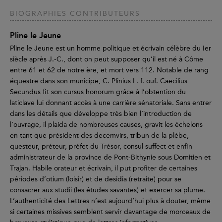
BIOGRAPHIES CONTRIBUTEURS
Pline le Jeune
Pline le Jeune est un homme politique et écrivain célèbre du Ier
siècle après J.-C., dont on peut supposer qu’il est né à Côme
entre 61 et 62 de notre ère, et mort vers 112. Notable de rang
équestre dans son municipe, C. Plinius L. f. ouf. Caecilius
Secundus fit son cursus honorum grâce à l’obtention du
laticlave lui donnant accès à une carrière sénatoriale. Sans entrer
dans les détails que développe très bien l’introduction de
l’ouvrage, il plaida de nombreuses causes, gravit les échelons
en tant que président des decemvirs, tribun de la plèbe,
questeur, préteur, préfet du Trésor, consul suffect et enfin
administrateur de la province de Pont-Bithynie sous Domitien et
Trajan. Habile orateur et écrivain, il put profiter de certaines
périodes d’otium (loisir) et de desidia (retraite) pour se
consacrer aux studii (les études savantes) et exercer sa plume.
L’authenticité des Lettres n’est aujourd’hui plus à douter, même
si certaines missives semblent servir davantage de morceaux de