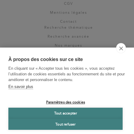
CGV
Mentions légales
Contact
Recherche thématique
Recherche avancée
Nos marques
Rights & permissions
À propos des cookies sur ce site
Espace pro
En cliquant sur « Accepter tous les cookies », vous acceptez
Newsletter
l’utilisation de cookies essentiels au fonctionnement du site et pour
La Vie des Classiques
améliorer et personnaliser le contenu.
En savoir plus
Le Blog
Paramètres des cookies
Tout accepter
Tout refuser