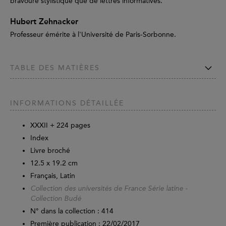
bravoure stylistique que de lettres informatives.
Hubert Zehnacker
Professeur émérite à l'Université de Paris-Sorbonne.
TABLE DES MATIÈRES
INFORMATIONS DÉTAILLÉE
XXXII +
224
pages
Index
Livre broché
12.5 x 19.2 cm
Français, Latin
Collection des universités de France Série latine -
Collection Budé
N° dans la collection : 414
Première publication : 22/02/2017