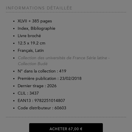
INFORMATIONS DÉTAILLÉE
XLVII +
385
pages
Index, Bibliographie
Livre broché
12.5 x 19.2 cm
Français, Latin
Collection des universités de France Série latine -
Collection Budé
N° dans la collection : 419
Première publication : 23/02/2018
Dernier tirage :
2026
CLIL : 3437
EAN13 :
9782251014807
Code distributeur : 60603
ACHETER
67,00 €