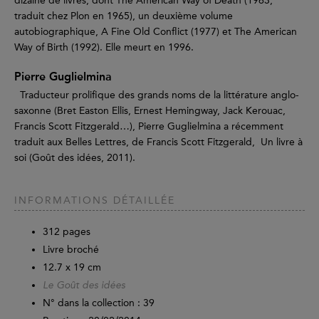
dizaine de livres, dont The American Way of Death (1963,
traduit chez Plon en 1965), un deuxième volume
autobiographique, A Fine Old Conflict (1977) et The American
Way of Birth (1992). Elle meurt en 1996.
Pierre Guglielmina
Traducteur prolifique des grands noms de la littérature anglo-
saxonne (Bret Easton Ellis, Ernest Hemingway, Jack Kerouac,
Francis Scott Fitzgerald…), Pierre Guglielmina a récemment
traduit aux Belles Lettres, de Francis Scott Fitzgerald, Un livre à
soi (Goût des idées, 2011).
INFORMATIONS DÉTAILLÉE
312
pages
Livre broché
12.7 x 19 cm
Le Goût des idées
N° dans la collection : 39