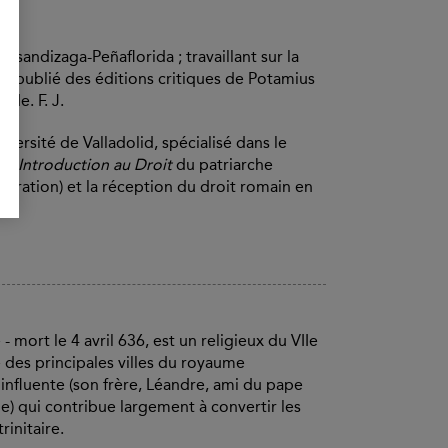
 Usandizaga-Peñaflorida ; travaillant sur la
t publié des éditions critiques de Potamius
ède. F. J.
versité de Valladolid, spécialisé dans le
 l’
Introduction au Droit
du patriarche
aboration) et la réception du droit romain en
 mort le 4 avril 636, est un religieux du VIIe
e des principales villes du royaume
 influente (son frère, Léandre, ami du pape
e) qui contribue largement à convertir les
rinitaire.