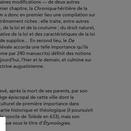
rtaines modifications — de deux autres
nier chapitre, la
Chronique
héritière de la
n a donc en premier lieu une compilation sur
rêmement riches : elle traite, entre autres
t, de la loi et de la coutume ; du droit naturel,
tive de la loi et des caractéristiques de la loi
s de supplice… En second lieu, le
De
iévale accorda une telle importance qu’ils
ême par 240 manuscrits) définit des notions
ujourd’hui, l’hier et le demain, et culmine sur
ctrine augustinienne.
levé, après la mort de ses parents, par son
ège épiscopal de cette ville dont la
r culturel de première importance dans
artie historique et théologique (il poursuivit
le concile de Tolède en 633), mais son
nnue sous le titre d’
Étymologies
.