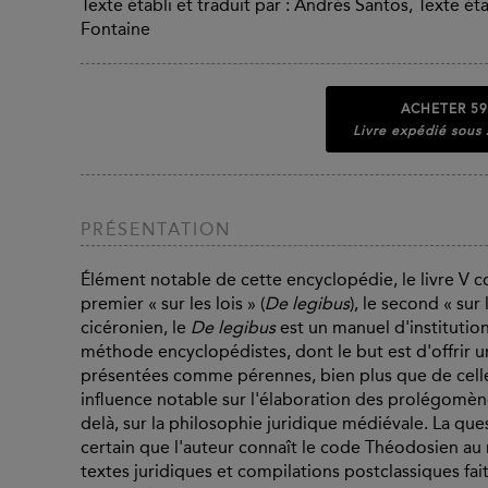
Texte établi et traduit par : Andrés Santos, Texte étab
Fontaine
ACHETER
59
Livre expédié sous
PRÉSENTATION
Élément notable de cette encyclopédie, le livre V 
premier « sur les lois » (
De legibus
), le second « sur
cicéronien, le
De legibus
est un manuel d'institutio
méthode encyclopédistes, dont le but est d'offrir u
présentées comme pérennes, bien plus que de celle
influence notable sur l'élaboration des prolégomèn
delà, sur la philosophie juridique médiévale. La ques
certain que l'auteur connaît le code Théodosien au 
textes juridiques et compilations postclassiques fai