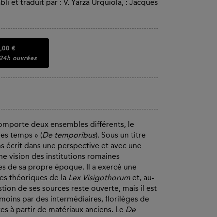
li et traduit par : V. Yarza Urquiola, : Jacques
,00 €
 24h ouvrées
comporte deux ensembles différents, le
 les temps » (
De temporibus
). Sous un titre
ns écrit dans une perspective et avec une
ne vision des institutions romaines
s de sa propre époque. Il a exercé une
es théoriques de la
Lex Visigothorum
et, au-
tion de ses sources reste ouverte, mais il est
moins par des intermédiaires, florilèges de
tes à partir de matériaux anciens. Le
De