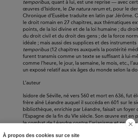
temporibus
, quant à lui, est une reprise — avec ce
œuvres d'Isidore, le
De natura rerum
et, pour le der
Chronique d’Eusèbe traduite en latin par Jérôme. O
le droit romain en 27 chapitres, aux thématiques ext
points, de la loi divine et de la loi humaine ; du droi
du droit civil et du droit des gens ; de la force norma
idéale ; mais aussi des supplices et des instrument
temporibus
(12 chapitres auxquels la postérité méd
furent transmis comme un texte se suffisant à lui-m
comme l’heure, le jour, la semaine, le mois, etc., l’a
un exposé relatif aux six âges du monde selon la do
L’auteur
Isidore de Séville, né vers 560 et mort en 636, fut é
frère aîné Léandre auquel il succéda en 601 sur le si
bibliothèque, enrichie par Léandre, faisait un foye
l’Espagne de la fin du VIe siècle. Son œuvre est en p
le combat de Léandre contre l’arianisme et présida 
ouvrage le plus vaste est sa grande encyclopédie co
À propos des cookies sur ce site