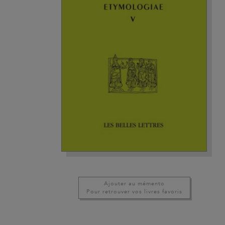
Ajouter au mémento
Pour retrouver vos livres favoris