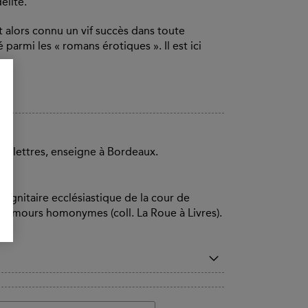
élité.
it alors connu un vif succès dans toute
é parmi les « romans érotiques ». Il est ici
s lettres, enseigne à Bordeaux.
dignitaire ecclésiastique de la cour de
Les Amours homonymes (coll. La Roue à Livres).