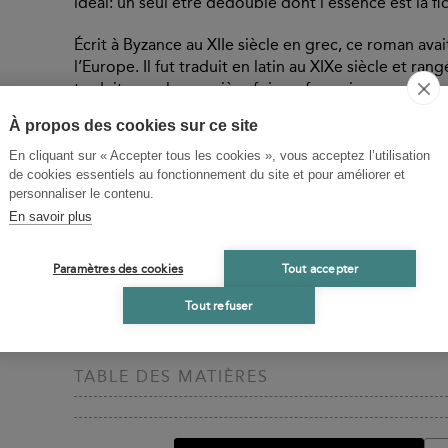
idéal: un seul être dédoublé dont l’essence est la fid
Écrit à Byzance au XIIe siècle en grec, ce roman ava
l’Europe. Il fut traduit en latin au XIXe siècle et rang
traduit pour la première fois en français.
À propos des cookies sur ce site
BIOGRAPHIES CONTRIBUTEURS
En cliquant sur « Accepter tous les cookies », vous acceptez l’utilisation
de cookies essentiels au fonctionnement du site et pour améliorer et
Florence Meunier
personnaliser le contenu.
En savoir plus
Florence Meunier, agrégée de grammaire, docteur è
Eumathios
Paramètres des cookies
Tout accepter
Eustathe Makrembolitès, dit Eumathios, fut un haut 
Tout refuser
Byzance au XIIe siècle. Il est l'auteur d'un roman, 
TABLE DES MATIÈRES