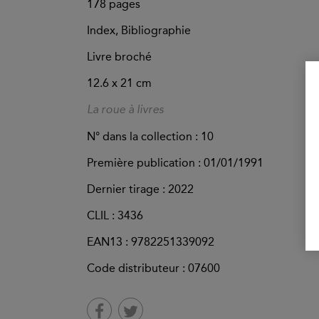
178
pages
Index, Bibliographie
Livre broché
12.6 x 21 cm
La roue à livres
N° dans la collection : 10
Première publication : 01/01/1991
Dernier tirage :
2022
CLIL : 3436
EAN13 :
9782251339092
Code distributeur : 07600