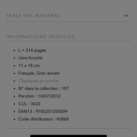
TABLE DES MATIÈRES
INFORMATIONS DÉTAILLÉE
L +
314
pages
Livre broché
11 x 18 cm
Français, Grec ancien
Classiques en poche
N° dans la collection : 107
Parution :
10/07/2012
CLIL : 3622
EAN13 :
9782251355009
Code distributeur : 43868