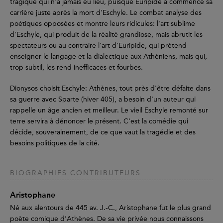
tragique qui n'a jamais eu lieu, puisque Euripide a commencé sa
carrière juste après la mort d'Eschyle. Le combat analyse des
poétiques opposées et montre leurs ridicules: l'art sublime
d'Eschyle, qui produit de la réalité grandiose, mais abrutit les
spectateurs ou au contraire l'art d'Euripide, qui prétend
enseigner le langage et la dialectique aux Athéniens, mais qui,
trop subtil, les rend inefficaces et fourbes.
Dionysos choisit Eschyle: Athènes, tout près d'être défaite dans
sa guerre avec Sparte (hiver 405), a besoin d'un auteur qui
rappelle un âge ancien et meilleur. Le vieil Eschyle remonté sur
terre servira à dénoncer le présent. C'est la comédie qui
décide, souverainement, de ce que vaut la tragédie et des
besoins politiques de la cité.
BIOGRAPHIES CONTRIBUTEURS
Aristophane
Né aux alentours de 445 av. J.-C., Aristophane fut le plus grand
poète comique d’Athènes. De sa vie privée nous connaissons