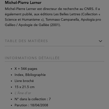
Michel-Pierre Lerner
Michel-Pierre Lerner est directeur de recherche au CNRS. Il a
également publié, aux éditions Les Belles Lettres (Collection «
Science et Humanisme »), Tommaso Campanella, Apologia pro
Galileo / Apologie de Galilée (2001).
TABLE DES MATIÈRES
INFORMATIONS DÉTAILLÉE
X +
544
pages
Index, Bibliographie
Livre broché
15 x 21.5 cm
L'Âne d'or
N° dans la collection : 7
Parution :
18/04/2008