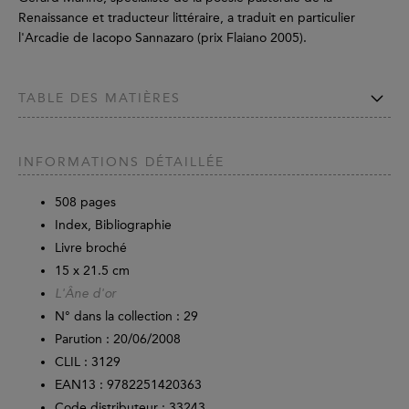
Renaissance et traducteur littéraire, a traduit en particulier
l'Arcadie de Iacopo Sannazaro (prix Flaiano 2005).
TABLE DES MATIÈRES
INFORMATIONS DÉTAILLÉE
508
pages
Index, Bibliographie
Livre broché
15 x 21.5 cm
L'Âne d'or
N° dans la collection : 29
Parution :
20/06/2008
CLIL : 3129
EAN13 :
9782251420363
Code distributeur : 33243