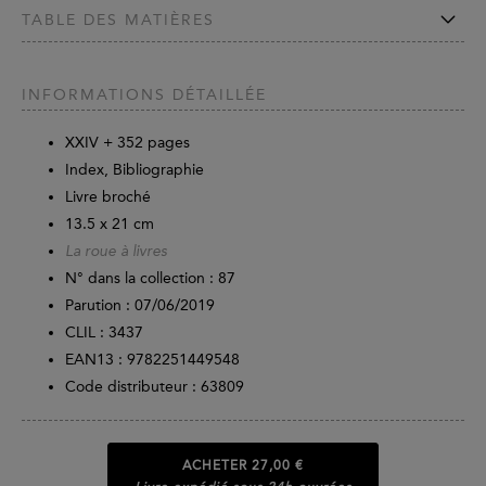
TABLE DES MATIÈRES
INFORMATIONS DÉTAILLÉE
XXIV +
352
pages
Index, Bibliographie
Livre broché
13.5 x 21 cm
La roue à livres
N° dans la collection : 87
Parution :
07/06/2019
CLIL : 3437
EAN13 :
9782251449548
Code distributeur : 63809
ACHETER
27,00 €