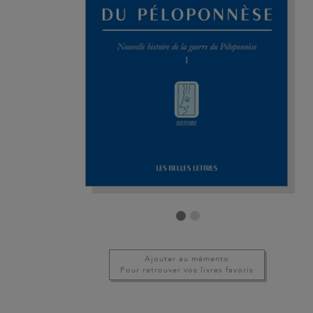
Ajouter au mémento
Pour retrouver vos livres favoris