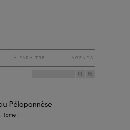
À PARAÎTRE
AGENDA
 du Péloponnèse
. Tome I