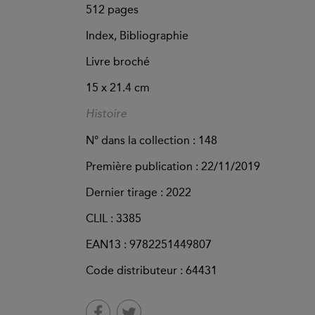
512
pages
Index, Bibliographie
Livre broché
15 x 21.4 cm
Histoire
N° dans la collection : 148
Première publication : 22/11/2019
Dernier tirage :
2022
CLIL : 3385
EAN13 :
9782251449807
Code distributeur : 64431