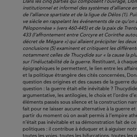
Dans les cinq parties qui composent l’ouvrage, Do
institutionnel et informel des systèmes d’alliance en 
de l’alliance spartiate et de la ligue de Délos (1). Pu
ve siècle en rappelant les événements de ce qu’on 
Péloponnèse » (vers 460-445) et de la paix de Trente 
433 (l’affrontement entre Corcyre et Corinthe autou
décret de Mégare ») qui allaient précipiter les deux 
conclusions (5) examinent et critiquent les différente
notamment celles de Thucydide sur « la cause la plus 
sur l’inéluctabilité de la guerre.
Restituant, à chaque
épigraphiques le permettent, le lien entre les affair
et la politique étrangère des cités concernées, Don
question des origines et des causes de la guerre d
question : la guerre était-elle inévitable ? Thucydide
argumentative, les antilogies, le choix et l’ordre d’
éléments passés sous silence et la construction narr
fait pour ne laisser aucune alternative à la guerre e
partir du moment où on avait permis à l’empire athé
n’était pas inévitable et sa démonstration fait de c
politiques : il contribue à éduquer et à aiguiser no
toutes les voies, toutes les bifurcations, toutes les