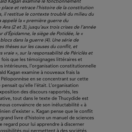
nald Kagan examine le fonctionnement
place et retrace l’histoire de la constitution
is, il restitue le contexte troublé du milieu du
a appelé la « première guerre du
Ans (2 et 3), jusqu’aux trois crises de l’année
r d’Épidamne, le siège de Potidée, le «
blocs dans la guerre (4). Une série de
s thèses sur les causes du conflit, et
vraie », sur la responsabilité de Périclès et
 fois que les témoignages littéraires et
es intérieures, l’organisation constitutionnelle
ald Kagan examine à nouveaux frais la
u Péloponnèse en se concentrant sur cette
 pensait qu’elle l’était. L’organisation
exposition des discours rapportés, les
ative, tout dans le texte de Thucydide est
t nous convaincre de son inéluctabilité « à
nien d’exister ». Kagan pense que le conflit
e grand livre d’histoire un manuel de sciences
tre regard pour lui apprendre à discerner
 possibilités qui permettent à des sociétés