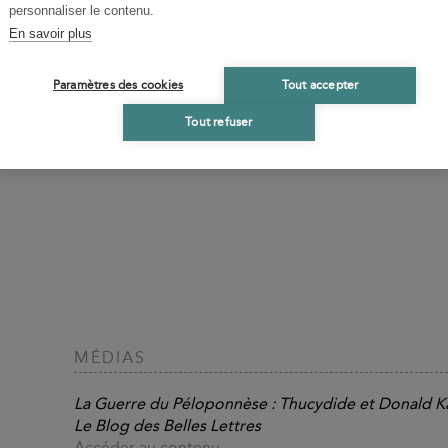
personnaliser le contenu.
En savoir plus
Paramètres des cookies
Tout accepter
Tout refuser
MÉDIAS
La Guerre du Péloponnèse : Thucydide et Donald Ka
Le Blog des Belles Lettres
Accéder au contenu