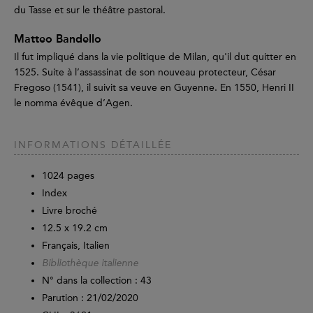
du Tasse et sur le théâtre pastoral.
Matteo Bandello
Il fut impliqué dans la vie politique de Milan, qu'il dut quitter en
1525. Suite à l’assassinat de son nouveau protecteur, César
Fregoso (1541), il suivit sa veuve en Guyenne. En 1550, Henri II
le nomma évêque d’Agen.
INFORMATIONS DÉTAILLÉE
1024
pages
Index
Livre broché
12.5 x 19.2 cm
Français, Italien
Bibliothèque italienne
N° dans la collection : 43
Parution :
21/02/2020