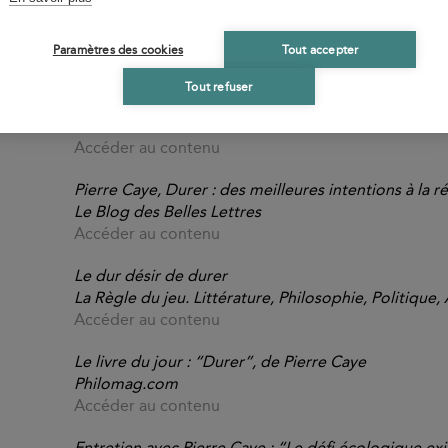
Paramètres des cookies
Tout accepter
Tout refuser
Produire pour Durer - Conférence de Pierre Caye l
Les Rendez-vous de l'Histoire
Accéder au contenu
Pierre Caye, Durer : des meilleures intentions à la r
Le Blog des Belles Lettres
Accéder au contenu
Le dur désir de durer
La Règle du jeu. Littérature, Philosophie, Politique, 
Accéder au contenu
Le livre du jour : “Durer”, de Pierre Caye
Philomag.com
Accéder au contenu
Entretien avec Pierre Caye : “Le défi écologique exig