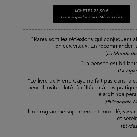
ACHETER
23,90 €
Livre expédié sous 24h ouvrées
"Rares sont les réflexions qui conjuguent a
enjeux vitaux. En recommander la
(
Le Monde des
"La pensée est brillant
(
Le Figa
"Le livre de Pierre Caye ne fait pas dans la c
peur. Il invite plutôt à réfléchir à nos pratiqu
élargit nos pers
(
Philosophie M
"Un programme superbement formulé, savant
et serei
(
Étvde