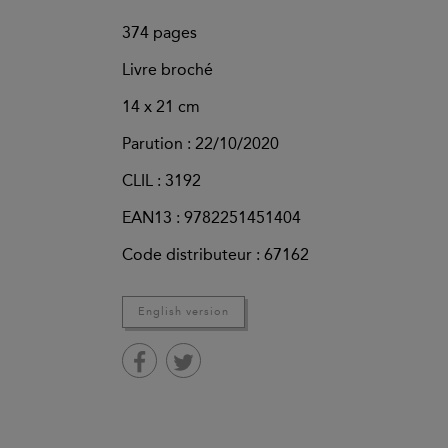
374
pages
Livre broché
14 x 21 cm
Parution :
22/10/2020
CLIL : 3192
EAN13 :
9782251451404
Code distributeur : 67162
English version