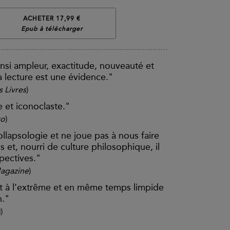
ACHETER 17,99 €
Epub à télécharger
insi ampleur, exactitude, nouveauté et
 lecture est une évidence."
 Livres
)
e et iconoclaste."
ro
)
ollapsologie et ne joue pas à nous faire
es et, nourri de culture philosophique, il
pectives."
agazine
)
 à l’extrême et en même temps limpide
n."
s
)