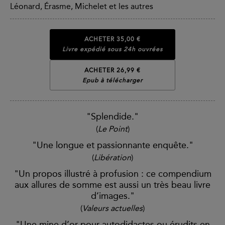
Léonard, Érasme, Michelet et les autres
ACHETER
35,00 €
Livre expédié sous 24h ouvrées
ACHETER 26,99 €
Epub à télécharger
"Splendide."
(
Le Point
)
"Une longue et passionnante enquête."
(
Libération
)
"Un propos illustré à profusion : ce compendium
aux allures de somme est aussi un très beau livre
d’images."
(
Valeurs actuelles
)
"Une mine d’or pour autodidactes ou érudits en