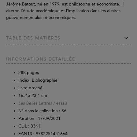
Jérôme Batout, né en 1979, est philosophe et économiste. Il
alterne l’étude académique et l’implication dans les affaires
gouvernementales et économiques.
TABLE DES MATIÈRES
INFORMATIONS DÉTAILLÉE
288
pages
Index, Bibliographie
Livre broché
16.2 x 23.1 cm
Les Belles Lettres / essais
N° dans la collection : 36
Parution :
17/09/2021
CLIL : 3341
EAN13 :
9782251451664