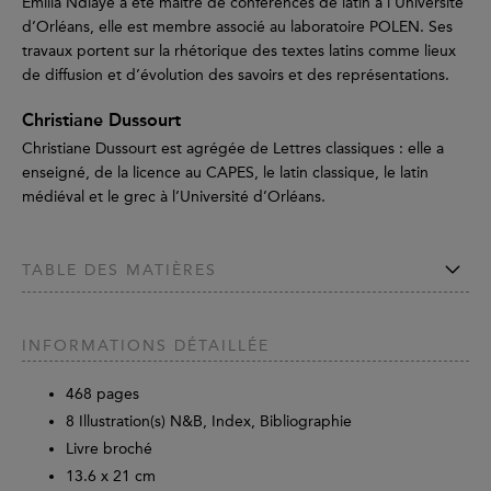
Emilia Ndiaye a été maître de conférences de latin à l’Université
d’Orléans, elle est membre associé au laboratoire POLEN. Ses
travaux portent sur la rhétorique des textes latins comme lieux
de diffusion et d’évolution des savoirs et des représentations.
Christiane Dussourt
Christiane Dussourt est agrégée de Lettres classiques : elle a
enseigné, de la licence au CAPES, le latin classique, le latin
médiéval et le grec à l’Université d’Orléans.
TABLE DES MATIÈRES
INFORMATIONS DÉTAILLÉE
468
pages
8 Illustration(s) N&B, Index, Bibliographie
Livre broché
13.6 x 21 cm