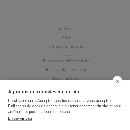
Accueil
CGV
Mentions légales
Contact
Recherche thématique
Recherche avancée
Nos marques
Rights & permissions
À propos des cookies sur ce site
Espace pro
En cliquant sur « Accepter tous les cookies », vous acceptez
Newsletter
l’utilisation de cookies essentiels au fonctionnement du site et pour
La Vie des Classiques
améliorer et personnaliser le contenu.
En savoir plus
Le Blog