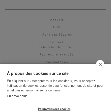
Accueil
CGV
Mentions légales
Contact
Recherche thématique
Recherche avancée
Nos marques
Rights & permissions
À propos des cookies sur ce site
Espace pro
En cliquant sur « Accepter tous les cookies », vous acceptez
Newsletter
l’utilisation de cookies essentiels au fonctionnement du site et pour
La Vie des Classiques
améliorer et personnaliser le contenu.
En savoir plus
Le Blog
Paramètres des cookies