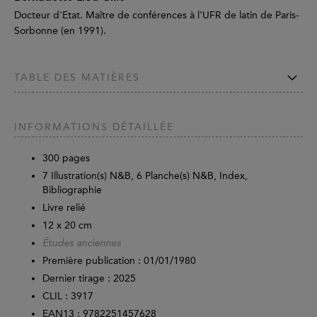
Docteur d'Etat. Maître de conférences à l'UFR de latin de Paris-
Sorbonne (en 1991).
TABLE DES MATIÈRES
INFORMATIONS DÉTAILLÉE
300
pages
7 Illustration(s) N&B, 6 Planche(s) N&B, Index,
Bibliographie
Livre relié
12 x 20 cm
Études anciennes
Première publication : 01/01/1980
Dernier tirage :
2025
CLIL : 3917
EAN13 :
9782251457628