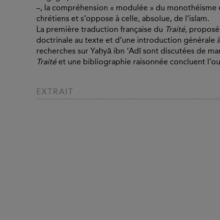
–, la compréhension « modulée » du monothéisme qu
chrétiens et s’oppose à celle, absolue, de l’islam.
La première traduction française du
Traité,
proposée
doctrinale au texte et d’une introduction générale à
recherches sur Yaḥyā ibn ‘Adī sont discutées de ma
Traité
et une bibliographie raisonnée concluent l’o
EXTRAIT