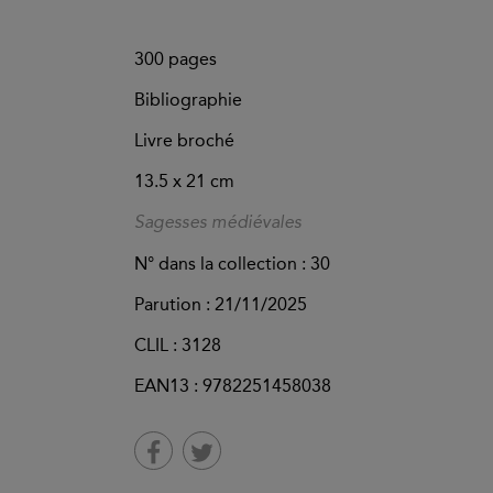
300
pages
Bibliographie
Livre broché
13.5 x 21 cm
Sagesses médiévales
N° dans la collection : 30
Parution :
21/11/2025
CLIL : 3128
EAN13 :
9782251458038