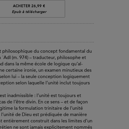
ACHETER 26,99 €
Epub à télécharger
et philosophique du concept fondamental du
n ʿAdī (m. 974) – traducteur, philosophe et
dad dans la même école de logique qu’al-
une certaine ironie, un examen minutieux des
– selon lui – la seule conception logiquement
ception selon laquelle l’unité inclut toujours
t inadmissible : l’unité est toujours et
as de l’être divin. En ce sens – et de façon
gitime la formulation trinitaire de l’unité
le l’unité de Dieu est prédiquée de manière
est entièrement construit dans les limites d’un
chrétien ne sont jamais explicitement nommés