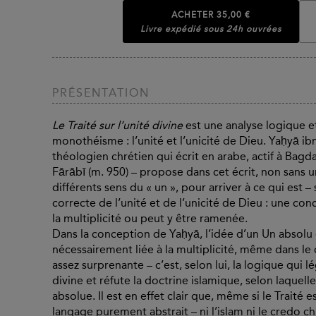
ACHETER
35,00 €
Livre expédié sous 24h ouvrées
PRÉSENTATION
Le Traité sur l’unité divine
est une analyse logique 
monothéisme : l’unité et l’unicité de Dieu. Yaḥyā ib
théologien chrétien qui écrit en arabe, actif à Bag
Fārābī (m. 950) – propose dans cet écrit, non sans 
différents sens du « un », pour arriver à ce qui est 
correcte de l’unité et de l’unicité de Dieu : une con
la multiplicité ou peut y être ramenée.
Dans la conception de Yaḥyā, l’idée d’un Un absolu es
nécessairement liée à la multiplicité, même dans le c
assez surprenante – c’est, selon lui, la logique qui lé
divine et réfute la doctrine islamique, selon laquel
absolue. Il est en effet clair que, même si le Traité 
langage purement abstrait – ni l’islam ni le credo 