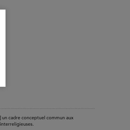
fre] un cadre conceptuel commun aux
nterreligieuses.