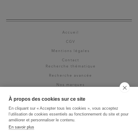
Accueil
CGV
Mentions légales
Contact
Recherche thématique
Recherche avancée
Nos marques
Rights & permissions
À propos des cookies sur ce site
Espace pro
En cliquant sur « Accepter tous les cookies », vous acceptez
Newsletter
l’utilisation de cookies essentiels au fonctionnement du site et pour
La Vie des Classiques
améliorer et personnaliser le contenu.
En savoir plus
Le Blog