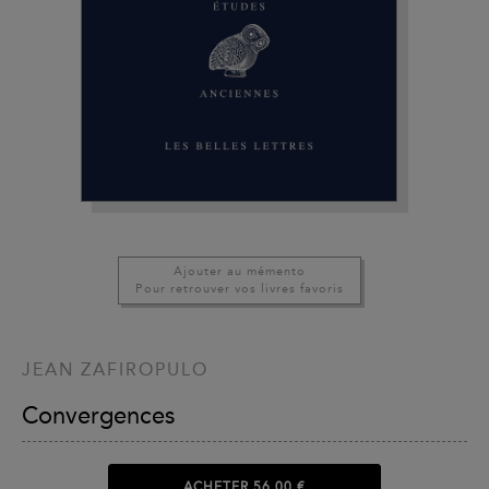
Ajouter au mémento
Pour retrouver vos livres favoris
JEAN ZAFIROPULO
Convergences
ACHETER
56,00 €