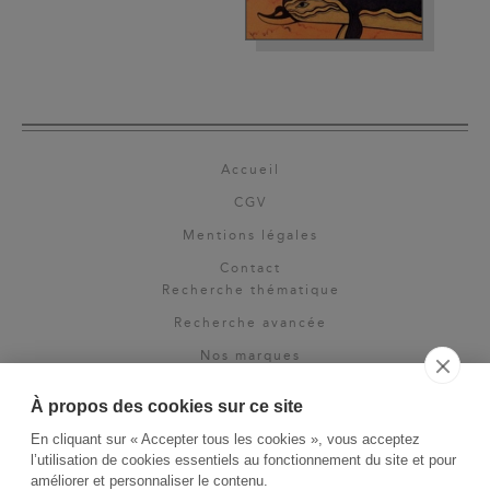
Accueil
CGV
Mentions légales
Contact
Recherche thématique
Recherche avancée
Nos marques
Rights & permissions
À propos des cookies sur ce site
Espace pro
En cliquant sur « Accepter tous les cookies », vous acceptez
Newsletter
l’utilisation de cookies essentiels au fonctionnement du site et pour
La Vie des Classiques
améliorer et personnaliser le contenu.