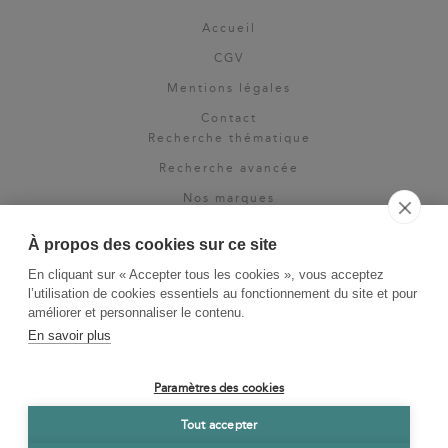
Accueil
CGV
Mentions légales
Contact
Recherche thématique
Recherche avancée
Nos marques
Rights & permissions
À propos des cookies sur ce site
Espace pro
En cliquant sur « Accepter tous les cookies », vous acceptez
Newsletter
l’utilisation de cookies essentiels au fonctionnement du site et pour
La Vie des Classiques
améliorer et personnaliser le contenu.
En savoir plus
Le Blog
Paramètres des cookies
Tout accepter