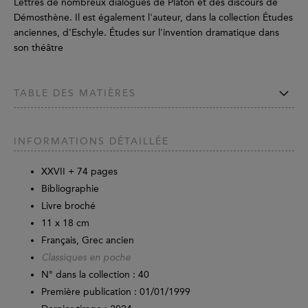
Lettres de nombreux dialogues de Platon et des discours de
Démosthène. Il est également l'auteur, dans la collection Études
anciennes, d'Eschyle. Études sur l'invention dramatique dans
son théâtre
TABLE DES MATIÈRES
INFORMATIONS DÉTAILLÉE
XXVII +
74
pages
Bibliographie
Livre broché
11 x 18 cm
Français, Grec ancien
Classiques en poche
N° dans la collection : 40
Première publication : 01/01/1999