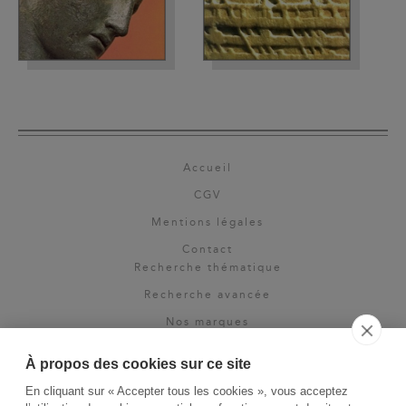
Accueil
CGV
Mentions légales
Contact
Recherche thématique
Recherche avancée
Nos marques
Rights & permissions
À propos des cookies sur ce site
Espace pro
En cliquant sur « Accepter tous les cookies », vous acceptez
Newsletter