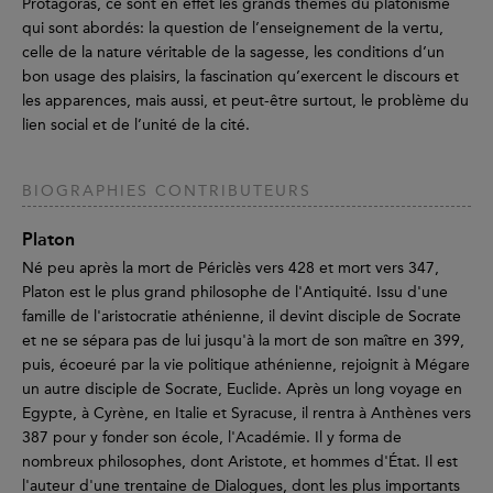
Protagoras, ce sont en effet les grands thèmes du platonisme
qui sont abordés: la question de l’enseignement de la vertu,
celle de la nature véritable de la sagesse, les conditions d’un
bon usage des plaisirs, la fascination qu’exercent le discours et
les apparences, mais aussi, et peut-être surtout, le problème du
lien social et de l’unité de la cité.
BIOGRAPHIES CONTRIBUTEURS
Platon
Né peu après la mort de Périclès vers 428 et mort vers 347,
Platon est le plus grand philosophe de l'Antiquité. Issu d'une
famille de l'aristocratie athénienne, il devint disciple de Socrate
et ne se sépara pas de lui jusqu'à la mort de son maître en 399,
puis, écoeuré par la vie politique athénienne, rejoignit à Mégare
un autre disciple de Socrate, Euclide. Après un long voyage en
Egypte, à Cyrène, en Italie et Syracuse, il rentra à Anthènes vers
387 pour y fonder son école, l'Académie. Il y forma de
nombreux philosophes, dont Aristote, et hommes d'État. Il est
l'auteur d'une trentaine de Dialogues, dont les plus importants