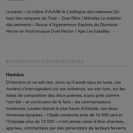
La peste – La colère d'Achille le Catalogue des vaisseaux Du
haut des remparts de Troie – Duel Pâris / Ménélas La violation
des serments – Revue d'Agamemnon Exploits de Diomède
Hector et Andromaque Duel Hector / Ajax Les batailles.
BIOGRAPHIES CONTRIBUTEURS
Homère
D'Homère on ne sait rien, sinon qu'il aurait vécu en Ionie. Les
Anciens s’interrogeaient sur son existence, sur son nom, sur les
dates de composition des deux poèmes, à peu près comme
l’ont fait – et continuent de le faire – les commentateurs
modernes. Louées depuis la plus haute Antiquité, ces deux
immenses épopées – l’Iliade comporte près de 16 000 vers et
l’Odyssée plus de 12 000 – n’ont jamais cessé d’être chantées,
apprises, commentées par des générations de lecteurs fervents.