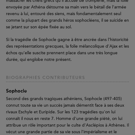
massacrer les chefs grecs qu’il accuse de tromperie, mais la folie
envoyée par Athéna détourne sa main vers le bétail de l’armée
revenu à lui, entouré des siens, mais fondamentalement seul
comme la plupart des grands héros sophocléens, il se suicide en
se jetant sur son épée fixée au sol.
Si la tragédie de Sophocle gagne à être ancrée dans l’historicité
des représentations grecques, la folie mélancolique d’Ajax et les
échos qu’elle suscite prennent place dans une très longue
durée, qui englobe notre présent.
BIOGRAPHIES CONTRIBUTEURS
Sophocle
Second des grands tragiques athéniens, Sophocle (497-405)
connut toute sa vie un succès jamais démentit face à ses deux
rivaux Eschyle et Euripide. Sur les 123 tragédies qu'on lui
connaît il nous en reste 7. Homme d'une grande piété, on lui
attribue un rôle important pour le culte d’Asclépios à Athènes. Il
vécut une grande partie de sa vie sous l’impérialisme et le