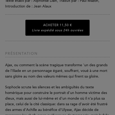
Texte établi par : Alphonse Dain, Traduit par : Paul Mazon,
Introduction de : Jean Alaux
ACHETER
11,50 €
Livre expédié sous 24h ouvrées
PRÉSENTATION
Ajax, ou comment la scène tragique transforme 'un des grands
de l'Iliade en un personnage égaré, souffrant, voué à une mort
sans gloire au nom des valeurs mêmes qui firent sa gloire.
Sophocle scrute les silences et les ambiguïtés du texte
homérique pour construire le portrait d'un homme victime des
dieux, mais aussi de lui-même et d’un monde où il n’a plus sa
place, celui de la cité classique: dans sa rage d’avoir été frustré
des armes d’Achille au bénéfice d’Ulysse, Ajax décide de