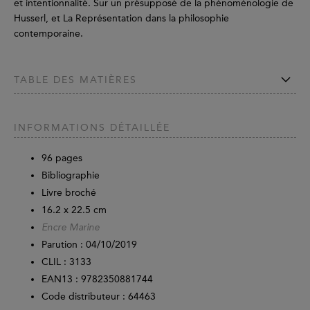
et intentionnalité. Sur un présupposé de la phénoménologie de
Husserl, et La Représentation dans la philosophie
contemporaine.
TABLE DES MATIÈRES
INFORMATIONS DÉTAILLÉE
96
pages
Bibliographie
Livre broché
16.2 x 22.5 cm
Encre Marine
Parution :
04/10/2019
CLIL : 3133
EAN13 :
9782350881744
Code distributeur : 64463