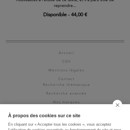
reprendre...
Disponible
-
44,00 €
Accueil
CGV
Mentions légales
Contact
Recherche thématique
Recherche avancée
Nos marques
Rights & permissions
À propos des cookies sur ce site
Espace pro
En cliquant sur « Accepter tous les cookies », vous acceptez
Newsletter
l’utilisation de cookies essentiels au fonctionnement du site et pour