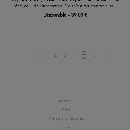
dogme et rituel y passent toujours par l'interprétation d'un
récit, celui de l'Incarnation. Dieu s’est fait homme à un...
Disponible
-
39,00 €
5
1
2
3
4
6
Accueil
CGV
Mentions légales
Contact