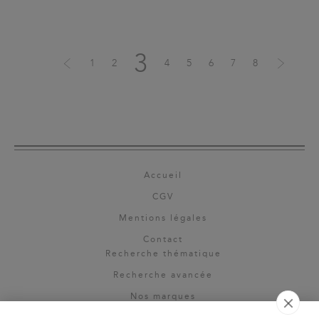
3
1
2
4
5
6
7
8
Accueil
CGV
Mentions légales
Contact
Recherche thématique
Recherche avancée
Nos marques
Rights & permissions