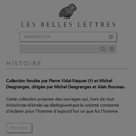
NAVIGATION
HISTOIRE
Collection fondée par Pierre Vidal-Naquet (†) et Michel
Desgranges, dirigée par Michel Desgranges et Alain Boureau.
Cette collection propose des ouvrages qui, hors de tout
sectarisme d'école, se distinguent par la volonté constante
Télécharger le catalogue de la collection
d'éclairer pour l'homme d'aujourd'hui ce que fut l'homme
d'autrefois. Sont joints également des textes plus didactiques
afin d'établir les faits sur lesquels doit se fonder notre désir
Voir plus
d'une connaissance nouvelle.