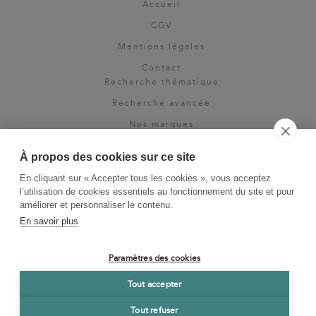
Accueil
CGV
Mentions légales
Contact
Recherche thématique
Recherche avancée
Nos marques
Rights & permissions
À propos des cookies sur ce site
Espace pro
En cliquant sur « Accepter tous les cookies », vous acceptez
Newsletter
l’utilisation de cookies essentiels au fonctionnement du site et pour
La Vie des Classiques
améliorer et personnaliser le contenu.
En savoir plus
Le Blog
Paramètres des cookies
Tout accepter
Tout refuser