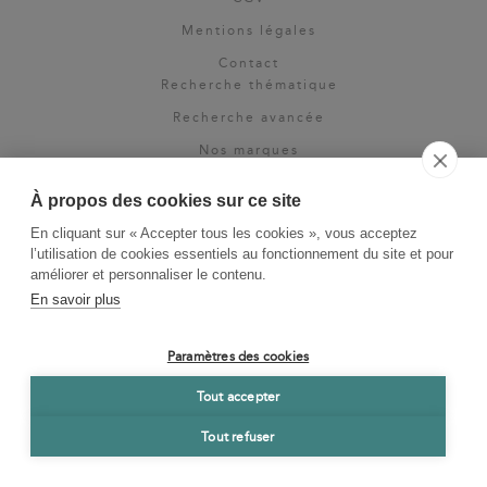
Mentions légales
Contact
Recherche thématique
Recherche avancée
Nos marques
Rights & permissions
À propos des cookies sur ce site
Espace pro
En cliquant sur « Accepter tous les cookies », vous acceptez
Newsletter
l’utilisation de cookies essentiels au fonctionnement du site et pour
La Vie des Classiques
améliorer et personnaliser le contenu.
En savoir plus
Le Blog
Paramètres des cookies
Tout accepter
Tout refuser