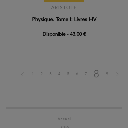
ARISTOTE
Physique. Tome I: Livres I-IV
Disponible
-
43,00 €
8
1
2
3
4
5
6
7
9
Accueil
CGV