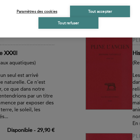
sent pas assez
lan
..
Paramètres des cookies
Tout accepter
sem
not
Tout refuser
pla
Disponible
-
41,00 €
PL
re XXXII
His
aux aquatiques)
(Re
un seul est arrivé
Les
e naturelle. Ce n'est
dan
r, ce que dans notre
rel
ntendrions par un titre
cho
mmence par exposer des
mal
erre, le soleil, les
ani
s...
nom
En 
Disponible
-
29,90 €
PL