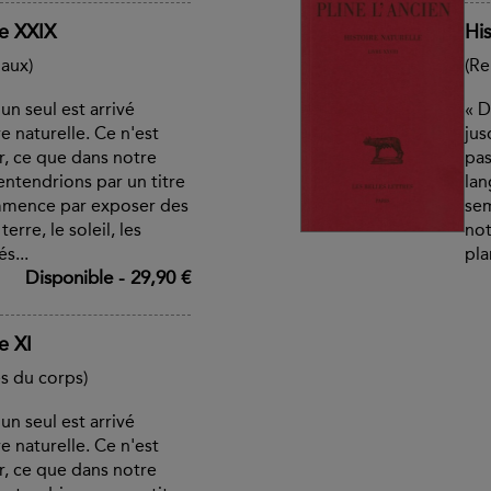
re XXIX
His
aux)
(Re
un seul est arrivé
« D
e naturelle. Ce n'est
jus
r, ce que dans notre
pas
ntendrions par un titre
lan
mmence par exposer des
sem
erre, le soleil, les
not
s...
pla
Disponible
-
29,90 €
e XI
es du corps)
un seul est arrivé
e naturelle. Ce n'est
r, ce que dans notre