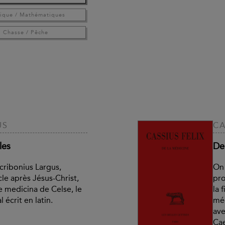
ique / Mathématiques
Chasse / Pêche
US
CA
les
De
ribonius Largus,
On 
le après Jésus-Christ,
pro
e medicina de Celse, le
la 
écrit en latin.
méd
ave
Cae