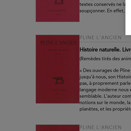
textes conservés ne lais
soupçonner. En effet, le.
PLINE L'ANCIEN
Histoire naturelle. Liv
(Remèdes tirés des anim
« Des ouvrages de Pline 
jusqu'à nous, son Histoir
pas, à proprement parle
langage moderne nous e
semblable. L'auteur co
notions sur le monde, la t
planètes, et les propriété
PLINE L'ANCIEN