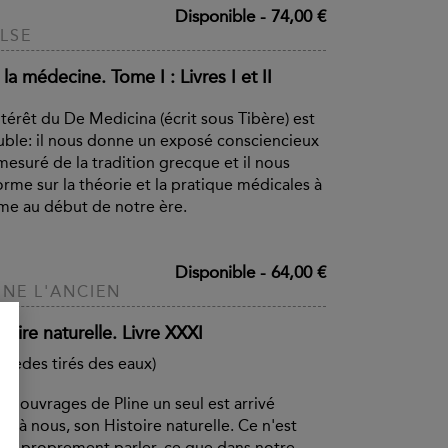
Disponible
-
74,00 €
LSE
la médecine. Tome I : Livres I et II
ntérêt du De Medicina (écrit sous Tibère) est
ble: il nous donne un exposé consciencieux
mesuré de la tradition grecque et il nous
orme sur la théorie et la pratique médicales à
e au début de notre ère.
Disponible
-
64,00 €
INE L'ANCIEN
toire naturelle. Livre XXXI
mèdes tirés des eaux)
es ouvrages de Pline un seul est arrivé
qu'à nous, son Histoire naturelle. Ce n'est
, à proprement parler, ce que dans notre