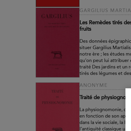
GARGILIUS MARTIA
Les Remèdes tirés de
fruits
Des données épigraphi
situer Gargilius Martiali
notre ère ; les études 
qu'on peut lui attribuer
traité Des jardins et un
tirés des légumes et des f
ANONYME
Traité de physiognom
La physiognomonie, ou a
en fonction de son appa
dans la vie sociale, la lit
l’antiquité classique un