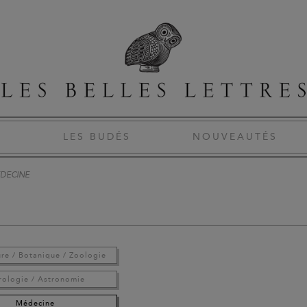
S
LES BUDÉS
NOUVEAUTÉS
DECINE
ure / Botanique / Zoologie
rologie / Astronomie
Médecine