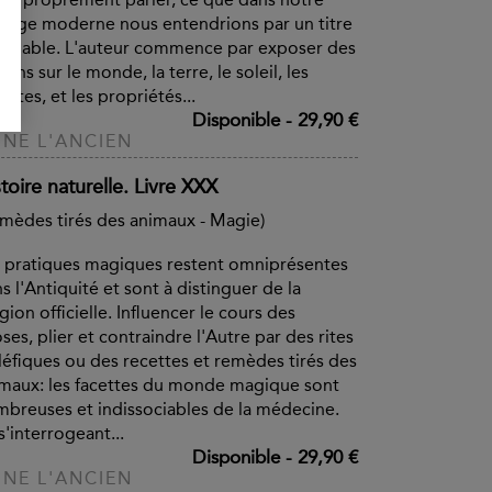
gage moderne nous entendrions par un titre
blable. L'auteur commence par exposer des
ions sur le monde, la terre, le soleil, les
nètes, et les propriétés...
Disponible
-
29,90 €
INE L'ANCIEN
toire naturelle. Livre XXX
mèdes tirés des animaux - Magie)
 pratiques magiques restent omniprésentes
s l'Antiquité et sont à distinguer de la
igion officielle. Influencer le cours des
ses, plier et contraindre l'Autre par des rites
éfiques ou des recettes et remèdes tirés des
maux: les facettes du monde magique sont
breuses et indissociables de la médecine.
s'interrogeant...
Disponible
-
29,90 €
INE L'ANCIEN