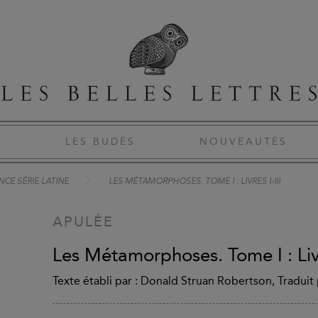
S
LES BUDÉS
NOUVEAUTÉS
CE SÉRIE LATINE
LES MÉTAMORPHOSES. TOME I : LIVRES I-III
APULÉE
Les Métamorphoses. Tome I : Livr
Texte établi par : Donald Struan Robertson, Traduit p