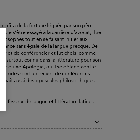
l profita de la fortune léguée par son père
le s’être essayé à la carrière d’avocat, il se
ilosophes tout en se faisant initier aux
aissance sans égale de la langue grecque. De
eur et de conférencier et fut choisi comme
est surtout connu dans la littérature pour son
teur d’une Apologie, où il se défend contre
es Florides sont un recueil de conférences
onnaît aussi des opuscules philosophiques.
 Professeur de langue et littérature latines