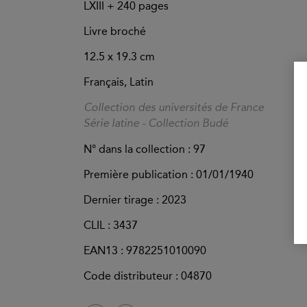
LXIII +
240
pages
Livre broché
12.5 x 19.3 cm
Français, Latin
Collection des universités de France
Série latine - Collection Budé
N° dans la collection : 97
Première publication : 01/01/1940
Dernier tirage :
2023
CLIL : 3437
EAN13 :
9782251010090
Code distributeur : 04870