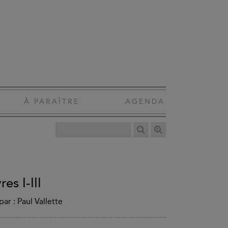
À PARAÎTRE
AGENDA
es I-III
ar : Paul Vallette