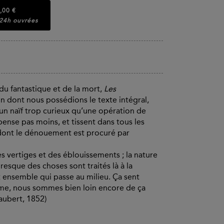
,00 €
 24h ouvrées
du fantastique et de la mort,
Les
tin dont nous possédions le texte intégral,
’un naïf trop curieux qu’une opération de
pense pas moins, et tissent dans tous les
dont le dénouement est procuré par
s vertiges et des éblouissements ; la nature
esque des choses sont traités là à la
t ensemble qui passe au milieu. Ça sent
icisme, nous sommes bien loin encore de ça
aubert, 1852)