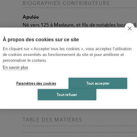
BIOGRAPHIES CONTRIBUTEURS
Apulée
Né vers 125 à Madaure, et fils de notables locaux, i
pour pousser ses études. Passant par Rome, où il semb
rendit à Athènes, où il goûta aux conférences des ph
À propos des cookies sur ce site
mystères. De ce séjour athénien, il retira une conn
En cliquant sur « Accepter tous les cookies », vous acceptez l’utilisation
retour à Carthage, il mena une vie publique de rhét
de cookies essentiels au fonctionnement du site et pour améliorer et
prêtre du culte impérial. Auteur prolifique, Apulée 
personnaliser le contenu.
désopilant roman, L’Âne d’or. Apulée est aussi l’au
En savoir plus
les imputations de sorcellerie dont il fut l’objet. L
témoignant d’une culture encyclopédique. On lui c
Paramètres des cookies
Tout accepter
Paul Vallette
Tout refuser
Agrégé de lettres (1897), docteur ès lettres (1909) ;
TABLE DES MATIÈRES