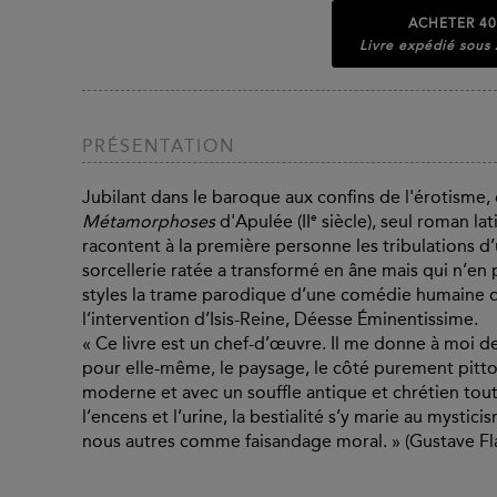
ACHETER
40
Livre expédié sous
PRÉSENTATION
Jubilant dans le baroque aux confins de l'érotisme, 
e
Métamorphoses
d'Apulée (II
siècle), seul roman la
racontent à la première personne les tribulations d
sorcellerie ratée a transformé en âne mais qui n’en 
styles la trame parodique d’une comédie humaine 
l’intervention d’Isis-Reine, Déesse Éminentissime.
« Ce livre est un chef-d’œuvre. Il me donne à moi de
pour elle-même, le paysage, le côté purement pittor
moderne et avec un souffle antique et chrétien tou
l’encens et l’urine, la bestialité s’y marie au myst
nous autres comme faisandage moral. » (Gustave Fl