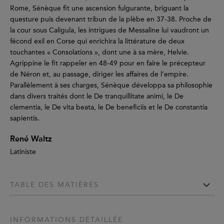
Rome, Sénèque fit une ascension fulgurante, briguant la
questure puis devenant tribun de la plèbe en 37-38. Proche de
la cour sous Caligula, les intrigues de Messaline lui vaudront un
fécond exil en Corse qui enrichira la littérature de deux
touchantes « Consolations », dont une à sa mère, Helvie.
Agrippine le fit rappeler en 48-49 pour en faire le précepteur
de Néron et, au passage, diriger les affaires de l’empire.
Parallèlement à ses charges, Sénèque développa sa philosophie
dans divers traités dont le De tranquillitate animi, le De
clementia, le De vita beata, le De beneficiis et le De constantia
sapientis.
René Waltz
Latiniste
TABLE DES MATIÈRES
INFORMATIONS DÉTAILLÉE