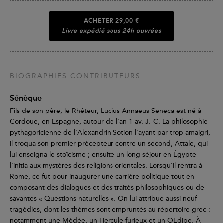
ACHETER
29,00 €
Livre expédié sous 24h ouvrées
BIOGRAPHIES CONTRIBUTEURS
Sénèque
Fils de son père, le Rhéteur, Lucius Annaeus Seneca est né à
Cordoue, en Espagne, autour de l’an 1 av. J.-C. La philosophie
pythagoricienne de l’Alexandrin Sotion l’ayant par trop amaigri,
il troqua son premier précepteur contre un second, Attale, qui
lui enseigna le stoïcisme ; ensuite un long séjour en Égypte
l’initia aux mystères des religions orientales. Lorsqu’il rentra à
Rome, ce fut pour inaugurer une carrière politique tout en
composant des dialogues et des traités philosophiques ou de
savantes « Questions naturelles ». On lui attribue aussi neuf
tragédies, dont les thèmes sont empruntés au répertoire grec :
notamment une Médée, un Hercule furieux et un OEdipe. À