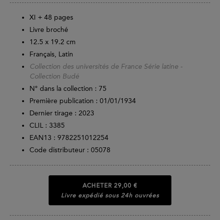
XI +
48
pages
Livre broché
12.5 x 19.2 cm
Français, Latin
Collection des universités de France Série latine -
Collection Budé
N° dans la collection : 75
Première publication : 01/01/1934
Dernier tirage :
2023
CLIL : 3385
EAN13 :
9782251012254
Code distributeur : 05078
ACHETER
29,00 €
Livre expédié sous 24h ouvrées