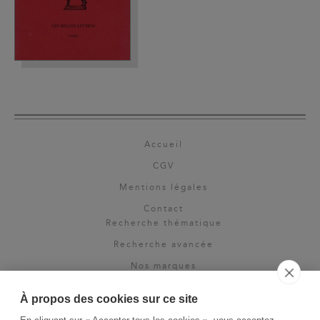
Accueil
CGV
Mentions légales
Contact
Recherche thématique
Recherche avancée
Nos marques
Rights & permissions
À propos des cookies sur ce site
Espace pro