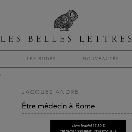
S
LES BUDÉS
NOUVEAUTÉS
E
JACQUES ANDRÉ
Être médecin à Rome
Livre broché
17,80 €
TEMPORAIREMENT INDISPONIBLE