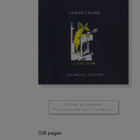
Ajouter au mémento
Pour retrouver vos livres favoris
338
pages