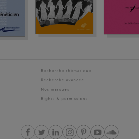
Recherche thématique
Recherche avancée
Nos marques
Rights & permissions