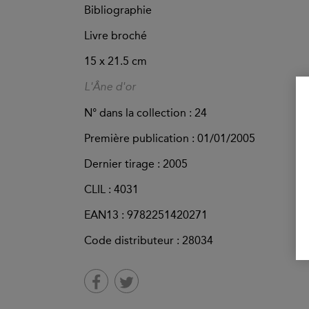
Bibliographie
Livre broché
15 x 21.5 cm
L'Âne d'or
N° dans la collection : 24
Première publication : 01/01/2005
Dernier tirage :
2005
CLIL : 4031
EAN13 :
9782251420271
Code distributeur : 28034