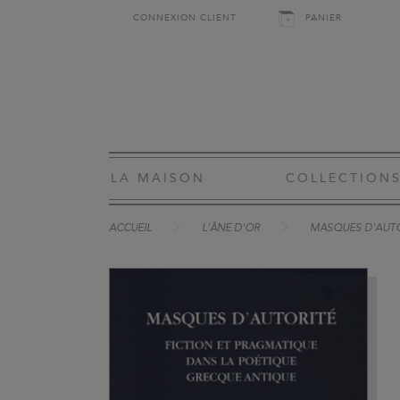
CONNEXION CLIENT
PANIER
LA MAISON
COLLECTION
ACCUEIL
L'ÂNE D'OR
MASQUES D'AUT