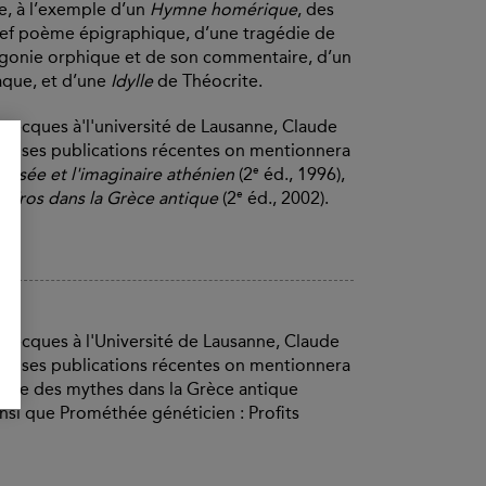
ue, à l’exemple d’un
Hymne homérique
, des
ef poème épigraphique, d’une tragédie de
gonie orphique et de son commentaire, d’un
aque, et d’une
Idylle
de Théocrite.
 grecques à'l'université de Lausanne, Claude
armi ses publications récentes on mentionnera
e
hésée et l'imaginaire athénien
(2
éd., 1996),
e
L'Eros dans la Grèce antique
(2
éd., 2002).
 grecques à l'Université de Lausanne, Claude
armi ses publications récentes on mentionnera
tique des mythes dans la Grèce antique
ainsi que Prométhée généticien : Profits