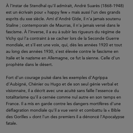
À l’instar de Stendhal qu’il admirait, André Suarès (1868-1948)
est un écrivain pour « happy few » mais aussi l’un des grands
esprits du xxe siècle. Ami d’André Gide, il n’a jamais soutenu
Staline ; contemporain de Maurras, il n’a jamais versé dans le
fascisme. À l’inverse, il a eu à subir les rigueurs du régime de
Vichy qui l’a contraint à se cacher lors de la Seconde Guerre
mondiale, et s’il est une voix, qui, dès les années 1920 et tout
au long des années 1930, s’est élevée contre le fascisme en
Italie et le nazisme en Allemagne, ce fut la sienne. Celle d’un
prophète dans le désert.
Fort d’un courage puisé dans les exemples d’Agrippa
d’Aubigné, Chénier ou Hugo et de son seul génie verbal et
visionnaire, il a décrit avec une acuité sans faille l’essence du
totalitarisme qu’il a cernée comme nul autre en son temps en
France. Il a mis en garde contre les dangers mortifères d’une
déflagration mondiale qu’il a vue venir et combattu la « Bible
des Gorilles » dont l’un des premiers il a dénoncé l’Apocalypse
fatale.