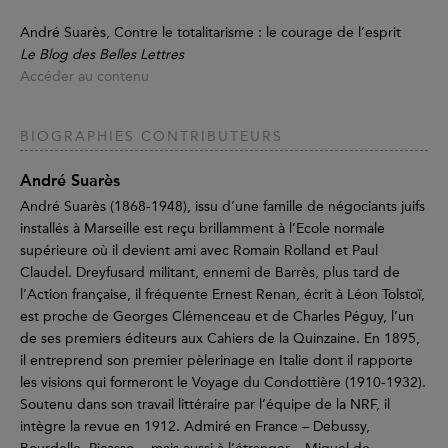
André Suarès, Contre le totalitarisme : le courage de l’esprit
Le Blog des Belles Lettres
Accéder au contenu
BIOGRAPHIES CONTRIBUTEURS
André Suarès
André Suarès (1868-1948), issu d’une famille de négociants juifs
installés à Marseille est reçu brillamment à l’Ecole normale
supérieure où il devient ami avec Romain Rolland et Paul
Claudel. Dreyfusard militant, ennemi de Barrès, plus tard de
l’Action française, il fréquente Ernest Renan, écrit à Léon Tolstoï,
est proche de Georges Clémenceau et de Charles Péguy, l’un
de ses premiers éditeurs aux Cahiers de la Quinzaine. En 1895,
il entreprend son premier pèlerinage en Italie dont il rapporte
les visions qui formeront le Voyage du Condottière (1910-1932).
Soutenu dans son travail littéraire par l’équipe de la NRF, il
intègre la revue en 1912. Admiré en France – Debussy,