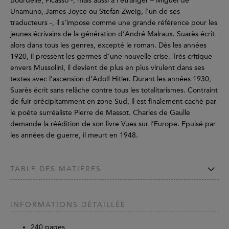
Bourdelle, Picasso -, mais aussi à l’étranger – Miguel de
Unamuno, James Joyce ou Stefan Zweig, l’un de ses
traducteurs -, il s’impose comme une grande référence pour les
jeunes écrivains de la génération d’André Malraux. Suarès écrit
alors dans tous les genres, excepté le roman. Dès les années
1920, il pressent les germes d’une nouvelle crise. Très critique
envers Mussolini, il devient de plus en plus virulent dans ses
textes avec l’ascension d’Adolf Hitler. Durant les années 1930,
Suarès écrit sans relâche contre tous les totalitarismes. Contraint
de fuir précipitamment en zone Sud, il est finalement caché par
le poète surréaliste Pierre de Massot. Charles de Gaulle
demande la réédition de son livre Vues sur l’Europe. Epuisé par
les années de guerre, il meurt en 1948.
TABLE DES MATIÈRES
INFORMATIONS DÉTAILLÉE
240
pages