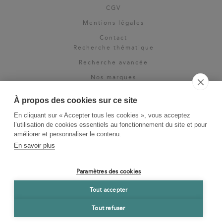
CGV
Mentions légales
Contact
Recherche thématique
Recherche avancée
Nos marques
Rights & permissions
À propos des cookies sur ce site
Espace pro
En cliquant sur « Accepter tous les cookies », vous acceptez
Newsletter
l’utilisation de cookies essentiels au fonctionnement du site et pour
La Vie des Classiques
améliorer et personnaliser le contenu.
En savoir plus
Le Blog
Paramètres des cookies
Tout accepter
Tout refuser