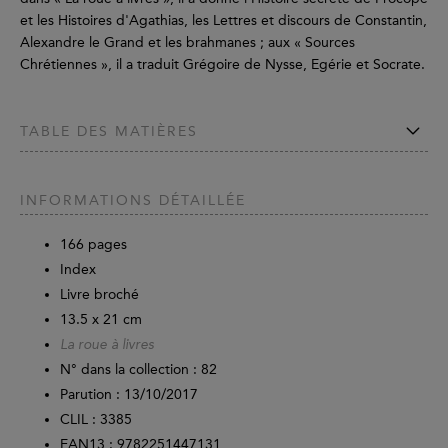
et les Histoires d'Agathias, les Lettres et discours de Constantin,
Alexandre le Grand et les brahmanes ; aux « Sources
Chrétiennes », il a traduit Grégoire de Nysse, Egérie et Socrate.
TABLE DES MATIÈRES
INFORMATIONS DÉTAILLÉE
166
pages
Index
Livre broché
13.5 x 21 cm
La roue à livres
N° dans la collection : 82
Parution :
13/10/2017
CLIL : 3385
EAN13 :
9782251447131