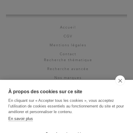
Accueil
CGV
Mentions légales
Contact
Recherche thématique
Recherche avancée
Nos marques
Rights & permissions
À propos des cookies sur ce site
Espace pro
En cliquant sur « Accepter tous les cookies », vous acceptez
Newsletter
l’utilisation de cookies essentiels au fonctionnement du site et pour
La Vie des Classiques
améliorer et personnaliser le contenu.
En savoir plus
Le Blog