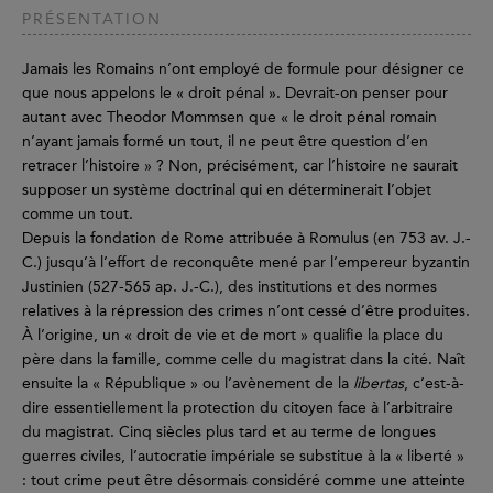
PRÉSENTATION
Jamais les Romains n’ont employé de formule pour désigner ce
que nous appelons le « droit pénal ». Devrait-on penser pour
autant avec Theodor Mommsen que « le droit pénal romain
n’ayant jamais formé un tout, il ne peut être question d’en
retracer l’histoire » ? Non, précisément, car l’histoire ne saurait
supposer un système doctrinal qui en déterminerait l’objet
comme un tout.
Depuis la fondation de Rome attribuée à Romulus (en 753 av. J.-
C.) jusqu’à l’effort de reconquête mené par l’empereur byzantin
Justinien (527-565 ap. J.-C.), des institutions et des normes
relatives à la répression des crimes n’ont cessé d’être produites.
À l’origine, un « droit de vie et de mort » qualifie la place du
père dans la famille, comme celle du magistrat dans la cité. Naît
ensuite la « République » ou l’avènement de la
libertas
, c’est-à-
dire essentiellement la protection du citoyen face à l’arbitraire
du magistrat. Cinq siècles plus tard et au terme de longues
guerres civiles, l’autocratie impériale se substitue à la « liberté »
: tout crime peut être désormais considéré comme une atteinte