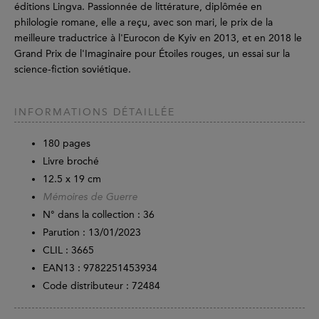
éditions Lingva. Passionnée de littérature, diplômée en
philologie romane, elle a reçu, avec son mari, le prix de la
meilleure traductrice à l'Eurocon de Kyiv en 2013, et en 2018 le
Grand Prix de l'Imaginaire pour Étoiles rouges, un essai sur la
science-fiction soviétique.
INFORMATIONS DÉTAILLÉE
180
pages
Livre broché
12.5 x 19 cm
Mémoires de Guerre
N° dans la collection : 36
Parution :
13/01/2023
CLIL : 3665
EAN13 :
9782251453934
Code distributeur : 72484